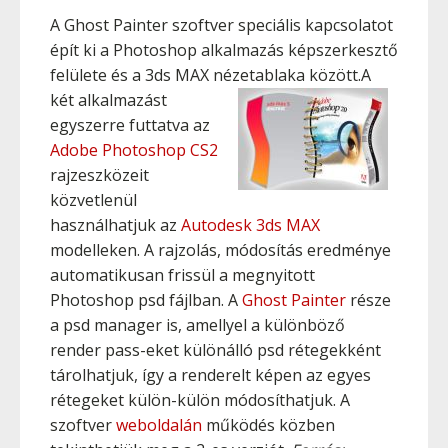
A Ghost Painter szoftver speciális kapcsolatot
épít ki a Photoshop alkalmazás képszerkesztő
felülete és a 3ds MAX nézetablaka között.
A
két alkalmazást
egyszerre futtatva az
Adobe Photoshop CS2
rajzeszközeit
közvetlenül
használhatjuk az
Autodesk 3ds MAX
modelleken. A rajzolás, módosítás eredménye
automatikusan frissül a megnyitott
Photoshop psd fájlban. A
Ghost Painter
része
a psd manager is, amellyel a különböző
render pass-eket különálló psd rétegekként
tárolhatjuk, így a renderelt képen az egyes
rétegeket külön-külön módosíthatjuk. A
szoftver
weboldalán
működés közben