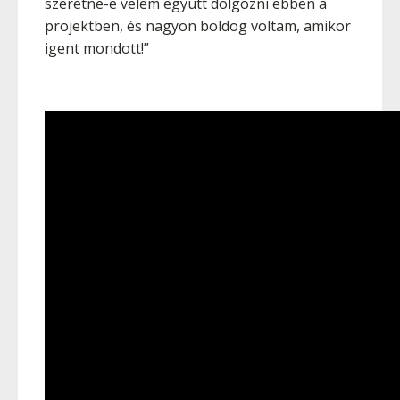
szeretne-e velem együtt dolgozni ebben a
projektben, és nagyon boldog voltam, amikor
igent mondott!”