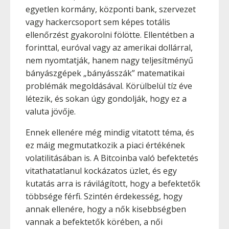
egyetlen kormány, központi bank, szervezet
vagy hackercsoport sem képes totális
ellenőrzést gyakorolni fölötte. Ellentétben a
forinttal, euróval vagy az amerikai dollárral,
nem nyomtatják, hanem nagy teljesítményű
bányászgépek „bányásszák” matematikai
problémák megoldásával. Körülbelül tíz éve
létezik, és sokan úgy gondolják, hogy ez a
valuta jövője.
Ennek ellenére még mindig vitatott téma, és
ez máig megmutatkozik a piaci értékének
volatilitásában is. A Bitcoinba való befektetés
vitathatatlanul kockázatos üzlet, és egy
kutatás arra is rávilágított, hogy a befektetők
többsége férfi. Szintén érdekesség, hogy
annak ellenére, hogy a nők kisebbségben
vannak a befektetők körében, a női