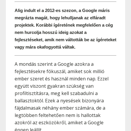
Alig indult el a 2012-es szezon, a Google máris 
megrázta magát, hogy lehulljanak az elfáradt 
projektek. Korábbi ígéretének megfelelően a cég 
nem hurcolja hosszú ideig azokat a 
fejlesztéseket, amik nem váltották be az ígéreteket 
vagy mára okafogyottá váltak.
A mondás szerint a Google azokra a
fejlesztésekre fókuszál, amiket sok millió
ember szeret és használ minden nap. Ezzel
együtt viszont gyakran szükség van
profiltisztításra, meg kell szabadulni a
ballasztoktól. Ezek a nyesések bizonyára
fájdalmasak néhány ember számára, de a
legtöbben feltehetően nem is hallottak
azokról az eszközökről, amiket a Google
éppen leállít.