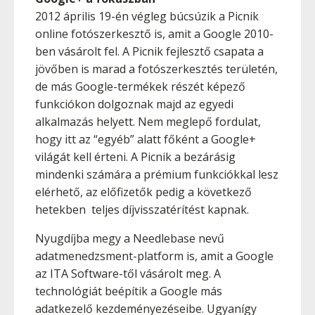
2012 április 19-én végleg búcsúzik a Picnik
online fotószerkesztő is, amit a Google 2010-
ben vásárolt fel. A Picnik fejlesztő csapata a
jövőben is marad a fotószerkesztés területén,
de más Google-termékek részét képező
funkciókon dolgoznak majd az egyedi
alkalmazás helyett. Nem meglepő fordulat,
hogy itt az “egyéb” alatt főként a Google+
világát kell érteni. A Picnik a bezárásig
mindenki számára a prémium funkciókkal lesz
elérhető, az előfizetők pedig a következő
hetekben teljes díjvisszatérítést kapnak.
Nyugdíjba megy a Needlebase nevű
adatmenedzsment-platform is, amit a Google
az ITA Software-től vásárolt meg. A
technológiát beépítik a Google más
adatkezelő kezdeményezéseibe. Ugyanígy