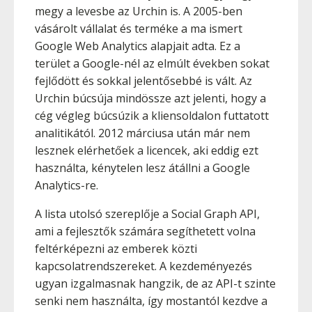
megy a levesbe az Urchin is. A 2005-ben
vásárolt vállalat és terméke a ma ismert
Google Web Analytics alapjait adta. Ez a
terület a Google-nél az elmúlt években sokat
fejlődött és sokkal jelentősebbé is vált. Az
Urchin búcsúja mindössze azt jelenti, hogy a
cég végleg búcsúzik a kliensoldalon futtatott
analitikától. 2012 márciusa után már nem
lesznek elérhetőek a licencek, aki eddig ezt
használta, kénytelen lesz átállni a Google
Analytics-re.
A lista utolsó szereplője a Social Graph API,
ami a fejlesztők számára segíthetett volna
feltérképezni az emberek közti
kapcsolatrendszereket. A kezdeményezés
ugyan izgalmasnak hangzik, de az API-t szinte
senki nem használta, így mostantól kezdve a