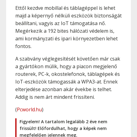
Ettől kezdve mobillal és táblagéppel is lehet
majd a képernyő nélküli eszközök biztonságát
beállítani, vagyis az IoT támogatása nő.
Megérkezik a 192 bites hálózati védelem is,
ami kormányzati és ipari környezetben lehet
fontos.
A szabvány véglegesítését követően már csak
a gyártókon múlik, hogy a piacon megjelenő
routerek, PC-k, okostelefonok, táblagépek és
IoT-eszközök támogassák a WPA3-at. Ennek
elterjedése azonban akár évekbe is telhet.
Addig is nem árt mindent frissíteni.
(
Pcworld.hu
)
Figyelem! A tartalom legalább 2 éve nem
frissült! Előfordulhat, hogy a képek nem
megfelelően jelennek meg.