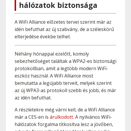
hálózatok biztonsága
A WiFi Alliance előzetes tervei szerint már az
idén befuthat az új szabvány, de a széleskörű
elterjedése évekbe telhet.
Néhány hónappal ezelőtt, komoly
sebezhetőséget találtak a WPA2-es biztonsági
protokollban, amit a legtöbb modern WiFi-
eszköz használ. A WiFi Alliance most
bemutatta a legújabb terveit, melyek szerint
az új WPA3-as protokoll szebb és jobb, és már
az idén befuthat.
A részletekre még várni kell, de a WiFi Alliance
már a CES-en is
árulkodott
. A nyilvános WiFi-
hálózatok forgalma titkosítva lesz a jövőben,