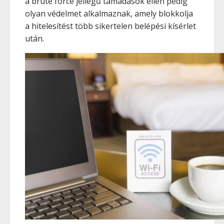
a brute force jellegű támadások ellen pedig
olyan védelmet alkalmaznak, amely blokkolja
a hitelesítést több sikertelen belépési kísérlet
után.