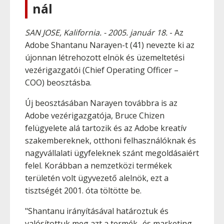
nál
SAN JOSE, Kalifornia. - 2005. január 18.
- Az
Adobe Shantanu Narayen-t (41) nevezte ki az
újonnan létrehozott elnök és üzemeltetési
vezérigazgatói (Chief Operating Officer –
COO) beosztásba.
Új beosztásában Narayen továbbra is az
Adobe vezérigazgatója, Bruce Chizen
felügyelete alá tartozik és az Adobe kreatív
szakembereknek, otthoni felhasználóknak és
nagyvállalati ügyfeleknek szánt megoldásaiért
felel. Korábban a nemzetközi termékek
területén volt ügyvezető alelnök, ezt a
tisztségét 2001. óta töltötte be.
"Shantanu irányításával határoztuk és
valósítottuk meg azt a termék- és marketing