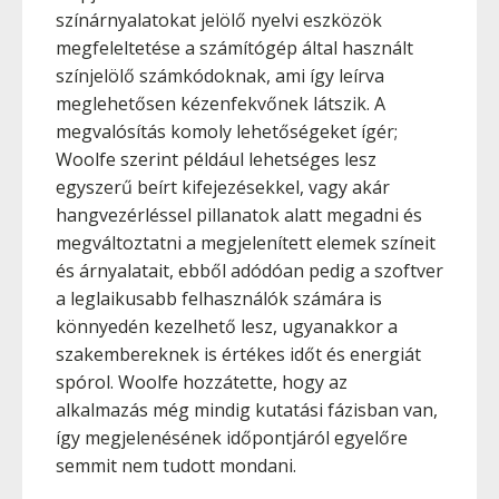
színárnyalatokat jelölő nyelvi eszközök
megfeleltetése a számítógép által használt
színjelölő számkódoknak, ami így leírva
meglehetősen kézenfekvőnek látszik. A
megvalósítás komoly lehetőségeket ígér;
Woolfe szerint például lehetséges lesz
egyszerű beírt kifejezésekkel, vagy akár
hangvezérléssel pillanatok alatt megadni és
megváltoztatni a megjelenített elemek színeit
és árnyalatait, ebből adódóan pedig a szoftver
a leglaikusabb felhasználók számára is
könnyedén kezelhető lesz, ugyanakkor a
szakembereknek is értékes időt és energiát
spórol. Woolfe hozzátette, hogy az
alkalmazás még mindig kutatási fázisban van,
így megjelenésének időpontjáról egyelőre
semmit nem tudott mondani.