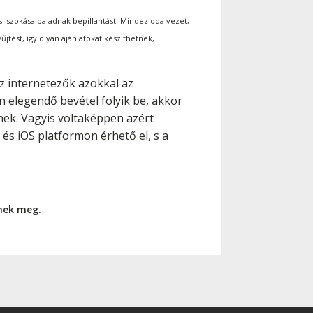
i szokásaiba adnak bepillantást. Mindez oda vezet,
ést, így olyan ajánlatokat készíthetnek,
az internetezők azokkal az
 elegendő bevétel folyik be, akkor
nek. Vagyis voltaképpen azért
s iOS platformon érhető el, s a
nnek meg.