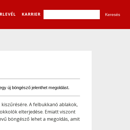
ÍRLEVÉL
KARRIER
 egy új böngésző jelenthet megoldást.
k kiszűrésére. A felbukkanó ablakok,
okkolók elterjedése. Emiatt viszont
vű böngésző lehet a megoldás, amit