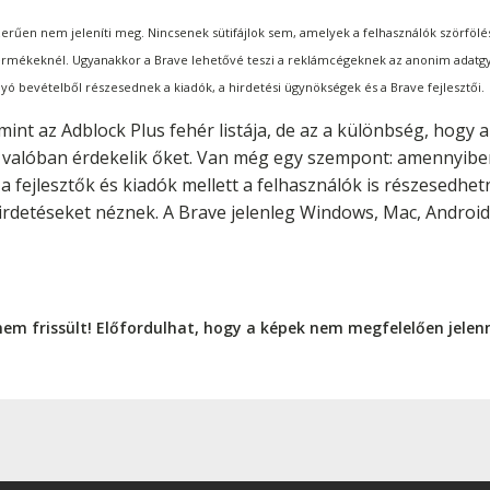
erűen nem jeleníti meg. Nincsenek sütifájlok sem, amelyek a felhasználók szörfölés
mékeknél. Ugyanakkor a Brave lehetővé teszi a reklámcégeknek az anonim adatgyűjt
ó bevételből részesednek a kiadók, a hirdetési ügynökségek és a Brave fejlesztői.
int az Adblock Plus fehér listája, de az a különbség, hogy 
valóban érdekelik őket. Van még egy szempont: amennyiben
 fejlesztők és kiadók mellett a felhasználók is részesedhet
detéseket néznek. A Brave jelenleg Windows, Mac, Android é
nem frissült! Előfordulhat, hogy a képek nem megfelelően jele