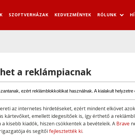
K
SZOFTVERHÁZAK
KEDVEZMÉNYEK
RÓLUNK
H
thet a reklámpiacnak
szantanak, ezért reklámblokkolókat használnak. A kialakult helyzetre
ereti az internetes hirdetéseket, ezért mindent elkövet azo
 kártevőket, emellett idegesítőek is, így érthető a reklámbl
 a kisebb kiadók, hiszen csökkentek a bevételeik. A
Brave
ne
rigazgatója és segítői
fejlesztették ki
.