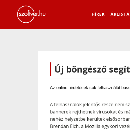
HÍREK
ÁRLISTÁ
Új böngésző segí
Az online hirdetések sok felhasználót bos
A felhasználók jelentős része nem sz
bannerek rejthetnek vírusokat és más
nehéz helyzetbe kerültek elsősorban
Brendan Eich, a Mozilla egykori vezé