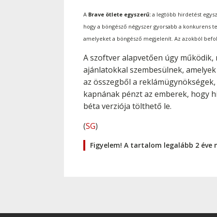
A
Brave ötlete egyszerű:
a legtöbb hirdetést egysz
hogy a böngésző négyszer gyorsabb a konkurens ter
amelyeket a böngésző megjelenít. Az azokból befoly
A szoftver alapvetően úgy működik, m
ajánlatokkal szembesülnek, amelyek 
az összegből a reklámügynökségek, a
kapnának pénzt az emberek, hogy hir
béta verziója tölthető le.
(
SG
)
Figyelem! A tartalom legalább 2 éve 