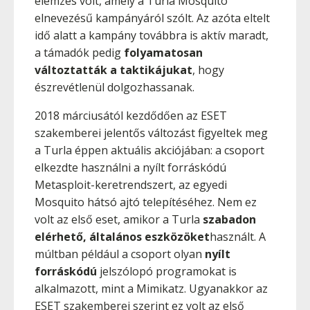
elemzés volt, amely a Turla Mosquito
elnevezésű kampányáról szólt. Az azóta eltelt
idő alatt a kampány továbbra is aktív maradt,
a támadók pedig
folyamatosan
változtatták a taktikájukat
, hogy
észrevétlenül dolgozhassanak.
2018 márciusától kezdődően az ESET
szakemberei jelentős változást figyeltek meg
a Turla éppen aktuális akciójában: a csoport
elkezdte használni a nyílt forráskódú
Metasploit-keretrendszert, az egyedi
Mosquito hátsó ajtó telepítéséhez.
Nem ez
volt az első eset, amikor a Turla
szabadon
elérhető, általános eszközöket
használt. A
múltban például a csoport olyan
nyílt
forráskódú
jelszólopó programokat is
alkalmazott, mint a Mimikatz. Ugyanakkor az
ESET szakemberei szerint ez volt az első