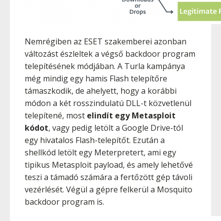
Nemrégiben az ESET szakemberei azonban
változást észleltek a végső backdoor program
telepítésének módjában. A Turla kampánya
még mindig egy hamis Flash telepítőre
támaszkodik, de ahelyett, hogy a korábbi
módon a két rosszindulatú DLL-t közvetlenül
telepítené, most
elindít egy Metasploit
kódot
, vagy pedig letölt a Google Drive-tól
egy hivatalos Flash-telepítőt. Ezután a
shellkód letölt egy Meterpretert, ami egy
tipikus Metasploit payload, és amely lehetővé
teszi a támadó számára a fertőzött gép távoli
vezérlését. Végül a gépre felkerül a Mosquito
backdoor program is.