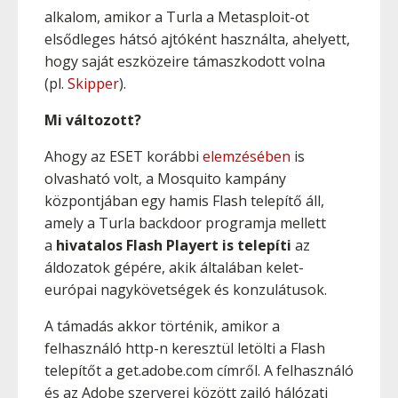
alkalom, amikor a Turla a Metasploit-ot
elsődleges hátsó ajtóként használta, ahelyett,
hogy saját eszközeire támaszkodott volna
(pl.
Skipper
).
Mi változott?
Ahogy az ESET korábbi
elemzésében
is
olvasható volt, a Mosquito kampány
központjában egy hamis Flash telepítő áll,
amely a Turla backdoor programja mellett
a
hivatalos Flash Playert is telepíti
az
áldozatok gépére, akik általában kelet-
európai nagykövetségek és konzulátusok.
A támadás akkor történik, amikor a
felhasználó http-n keresztül letölti a Flash
telepítőt a get.adobe.com címről. A felhasználó
és az Adobe szerverei között zajló hálózati