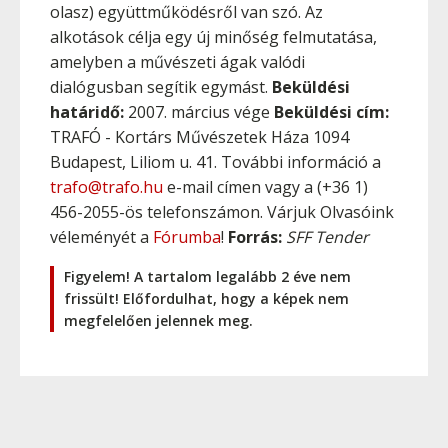
olasz) együttműködésről van szó. Az
alkotások célja egy új minőség felmutatása,
amelyben a művészeti ágak valódi
dialógusban segítik egymást.
Beküldési
határidő:
2007. március vége
Beküldési cím:
TRAFÓ - Kortárs Művészetek Háza 1094
Budapest, Liliom u. 41. További információ a
trafo@trafo.hu
e-mail címen vagy a (+36 1)
456-2055-ös telefonszámon. Várjuk Olvasóink
véleményét a
Fórumba
!
Forrás:
SFF Tender
Figyelem! A tartalom legalább 2 éve nem
frissült! Előfordulhat, hogy a képek nem
megfelelően jelennek meg.