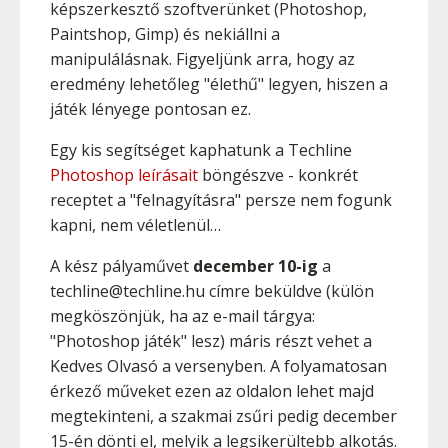
képszerkesztő szoftverünket (Photoshop,
Paintshop, Gimp) és nekiállni a
manipulálásnak. Figyeljünk arra, hogy az
eredmény lehetőleg "élethű" legyen, hiszen a
játék lényege pontosan ez.
Egy kis segítséget kaphatunk a Techline
Photoshop leírásait
böngészve - konkrét
receptet a "felnagyításra" persze nem fogunk
kapni, nem véletlenül…
A kész pályaművet
december 10-ig
a
techline@techline.hu címre beküldve (külön
megköszönjük, ha az e-mail tárgya:
"Photoshop játék" lesz) máris részt vehet a
Kedves Olvasó a versenyben. A folyamatosan
érkező műveket ezen az oldalon lehet majd
megtekinteni, a szakmai zsűri pedig december
15-én dönti el, melyik a legsikerültebb alkotás.