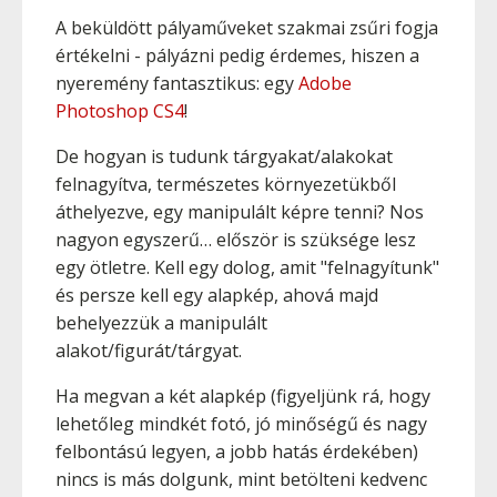
A beküldött pályaműveket szakmai zsűri fogja
értékelni - pályázni pedig érdemes, hiszen a
nyeremény fantasztikus: egy
Adobe
Photoshop CS4
!
De hogyan is tudunk tárgyakat/alakokat
felnagyítva, természetes környezetükből
áthelyezve, egy manipulált képre tenni? Nos
nagyon egyszerű… először is szüksége lesz
egy ötletre. Kell egy dolog, amit "felnagyítunk"
és persze kell egy alapkép, ahová majd
behelyezzük a manipulált
alakot/figurát/tárgyat.
Ha megvan a két alapkép (figyeljünk rá, hogy
lehetőleg mindkét fotó, jó minőségű és nagy
felbontású legyen, a jobb hatás érdekében)
nincs is más dolgunk, mint betölteni kedvenc