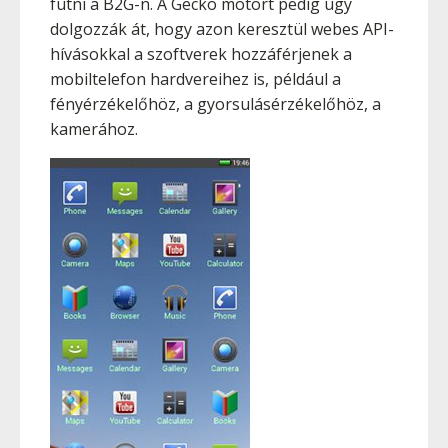
futni a B2G-n. A Gecko motort pedig úgy
dolgozzák át, hogy azon keresztül webes API-
hívásokkal a szoftverek hozzáférjenek a
mobiltelefon hardvereihez is, például a
fényérzékelőhöz, a gyorsulásérzékelőhöz, a
kamerához.