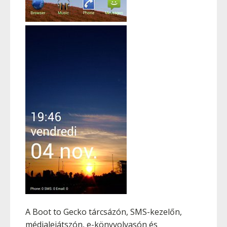
A Boot to Gecko tárcsázón, SMS-kezelőn,
médialejátszón, e-könyvolvasón és