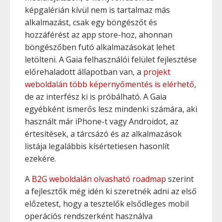
képgalérián kívül nem is tartalmaz más
alkalmazást, csak egy böngészőt és
hozzáférést az app store-hoz, ahonnan
böngészőben futó alkalmazásokat lehet
letölteni. A Gaia felhasználói felület fejlesztése
előrehaladott állapotban van, a
projekt
weboldalán több képernyőmentés is elérhető
,
de az interfész ki is próbálható. A Gaia
egyébként ismerős lesz mindenki számára, aki
használt már iPhone-t vagy Androidot, az
értesítések, a tárcsázó és az alkalmazások
listája legalábbis kísértetiesen hasonlít
ezekére.
A
B2G weboldalán olvasható roadmap
szerint
a fejlesztők még idén ki szeretnék adni az első
előzetest, hogy a tesztelők elsődleges mobil
operációs rendszerként használva