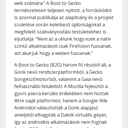
web számára." A Boot to Gecko
természetesen teljesen nyitott, a forráskódot
is azonnal publikálja az alapítvány és a projekt
születése során keletkező újdonságokat a
megfelelő szabványosítási testületekhez is
eljuttatja. "Nem az a célunk hogy ezek a natív
szintű alkalmazások csak Firefoxon fussanak,
azt akarjuk hogy a weben fussanak."
A Boot to Gecko (B2G) három fő részből áll, a
Gonk nevű rendszerplatformból, a Gecko
böngészőmotorból, valamint a Gaia nevű
felhasználói felületből. A Mozilla fejlesztői a
gyors piacra kerülés érdekében nem hoztak
létre saját platformot, hanem a Google-féle
Androidot választották a Gonk alapjául,
amelyből elhagyták a Dalvik virtuális gépet,
így az androidos alkalmazások nem fognak