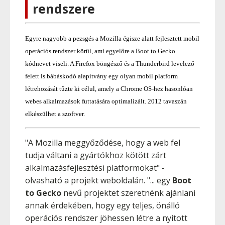
rendszere
Egyre nagyobb a pezsgés a Mozilla égisze alatt fejlesztett mobil
operációs rendszer körül, ami egyelőre a Boot to Gecko
kódnevet viseli. A Firefox böngésző és a Thunderbird levelező
felett is bábáskodó alapítvány egy olyan mobil platform
létrehozását tűzte ki célul, amely a Chrome OS-hez hasonlóan
webes alkalmazások futtatására optimalizált. 2012 tavaszán
elkészülhet a szoftver.
"A Mozilla meggyőződése, hogy a web fel
tudja váltani a gyártókhoz kötött zárt
alkalmazásfejlesztési platformokat" -
olvasható a projekt weboldalán. "... egy
Boot
to Gecko
nevű projektet szeretnénk ajánlani
annak érdekében, hogy egy teljes, önálló
operációs rendszer jöhessen létre a nyitott