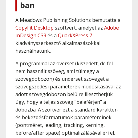
ban
A Meadows Publishing Solutions bemutatta a
CopyFit Desktop
szoftvert, amelyet az
Adobe
InDesign CS3
és a
QuarkXPress 7
kiadványszerkesztő alkalmazásokkal
használhatunk.
A programmal az overset (kiszedett, de fel
nem használt szöveg, ami túlmegy a
szövegdobozon) és underset szöveget a
szövegszedési paraméterek módosításával az
adott szövegdobozon belülre illeszthetjük
úgy, hogy a teljes szöveg "beleférjen" a
dobozba. A szoftver ezt a standard karakter-
és bekezdésformátumok paramétereinek
(pontméret, leading, tracking, kerning,
before/after space) optimalizálásával éri el.