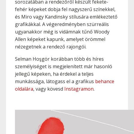
sorozatában a rendezőről készült fekete-
fehér képeket dobja fel nagyszerű színekkel,
és Miro vagy Kandinsky stílusára emlékeztető
grafikákkal. A végeredményben szürreális
ugyanakkor még is vidámnak tűnő Woody
Allen képeket kapunk, amelyet örömmel
nézegetnek a rendező rajongói.
Selman Hoşgör korábban több és híres
személyiséget is megjelenített már hasonló
jellegű képeken, ha érdekel a teljes
munkássága, látogass el a grafikus
behance
oldalára
, vagy kövesd
Instagramon
.