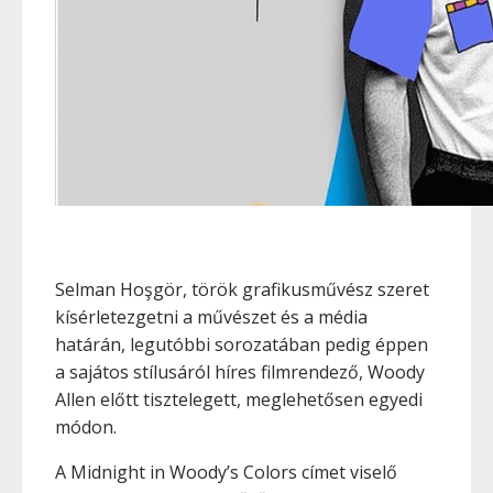
Selman Hoşgör, török grafikusművész szeret
kísérletezgetni a művészet és a média
határán, legutóbbi sorozatában pedig éppen
a sajátos stílusáról híres filmrendező, Woody
Allen előtt tisztelegett, meglehetősen egyedi
módon.
A Midnight in Woody’s Colors címet viselő