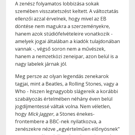
A zenész folyamatos lobbizása sokak
szemében visszatetszést keltett. A változtatás
ellenzői azzal érvelnek, hogy mivel az EB
döntése nem magukra a szerzeményekre,
hanem azok stúdiófelvételeire vonatkozik -
amelyek jogai általában a kiadók tulajdonában
vannak -, végső soron nem a művészek,
hanem a nemzetközi zeneipar, azon belül is a
nagy labelek járnak jól.
Meg persze az olyan legendás zenekarok
tagjai, mint a Beatles, a Rolling Stones, vagy a
Who - hiszen legnagyobb slágereik a korábbi
szabályozás értelmében néhány éven belül
jogdíjmentessé váltak volna. Nem véletlen,
hogy
Mick Jagger
, a Stones énekes-
frontembere a BBC-nek nyilatkozva, a
zenészekre nézve „egyértelműen előnyösnek"