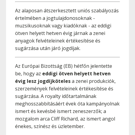
Az alaposan átszerkesztett uniós szabályozás
értelmében a jogtulajdonosoknak -
muzsikusoknak vagy kiadóknak - az eddigi
ötven helyett hetven évig járnak a zenei
anyagok felvételeinek értékesítése és
sugárzása után járó jogdíjak.
Az Európai Bizottság (EB) hétfőn jelentette
be, hogy az
eddigi ötven helyett hetven
évig lesz jogdíjköteles
a zenei produkciók,
szerzemények felvételeinek értékesítése és
sugárzása. A royalty időtartalmának
meghosszabbításáért évek óta kampányolnak
ismert és kevésbé ismert zeneszerzők; a
mozgalom arca Cliff Richard, az ismert angol
énekes, színész és üzletember.