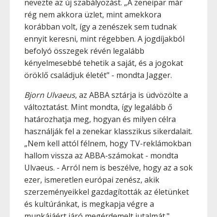
nevezte az új szabályozást. „A zeneipar már
rég nem akkora üzlet, mint amekkora
korábban volt, így a zenészek sem tudnak
ennyit keresni, mint régebben. A jogdíjakból
befolyó összegek révén legalább
kényelmesebbé tehetik a saját, és a jogokat
öröklő családjuk életét" - mondta Jagger.
Bjorn Ulvaeus
, az ABBA sztárja is üdvözölte a
változtatást. Mint mondta, így legalább ő
határozhatja meg, hogyan és milyen célra
használják fel a zenekar klasszikus sikerdalait.
„Nem kell attól félnem, hogy TV-reklámokban
hallom vissza az ABBA-számokat - mondta
Ulvaeus. - Arról nem is beszélve, hogy az a sok
ezer, ismeretlen európai zenész, akik
szerzeményeikkel gazdagították az életünket
és kultúránkat, is megkapja végre a
munkájáért járó megérdemelt jutalmát."