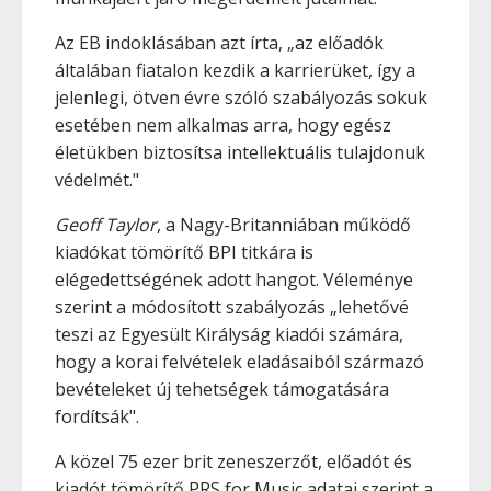
Az EB indoklásában azt írta, „az előadók
általában fiatalon kezdik a karrierüket, így a
jelenlegi, ötven évre szóló szabályozás sokuk
esetében nem alkalmas arra, hogy egész
életükben biztosítsa intellektuális tulajdonuk
védelmét."
Geoff Taylor
, a Nagy-Britanniában működő
kiadókat tömörítő BPI titkára is
elégedettségének adott hangot. Véleménye
szerint a módosított szabályozás „lehetővé
teszi az Egyesült Királyság kiadói számára,
hogy a korai felvételek eladásaiból származó
bevételeket új tehetségek támogatására
fordítsák".
A közel 75 ezer brit zeneszerzőt, előadót és
kiadót tömörítő PRS for Music adatai szerint a