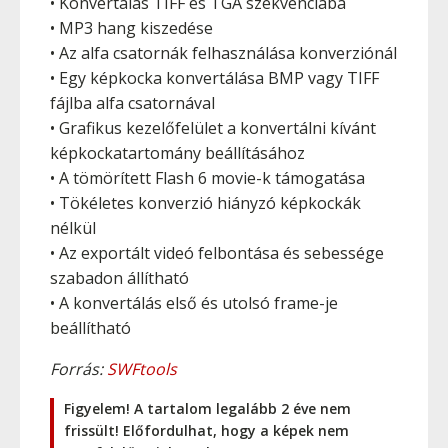
• Konvertálás TIFF és TGA szekvenciába
• MP3 hang kiszedése
• Az alfa csatornák felhasználása konverziónál
• Egy képkocka konvertálása BMP vagy TIFF
fájlba alfa csatornával
• Grafikus kezelőfelület a konvertálni kívánt
képkockatartomány beállításához
• A tömörített Flash 6 movie-k támogatása
• Tökéletes konverzió hiányzó képkockák
nélkül
• Az exportált videó felbontása és sebessége
szabadon állítható
• A konvertálás első és utolsó frame-je
beállítható
Forrás:
SWFtools
Figyelem! A tartalom legalább 2 éve nem
frissült! Előfordulhat, hogy a képek nem