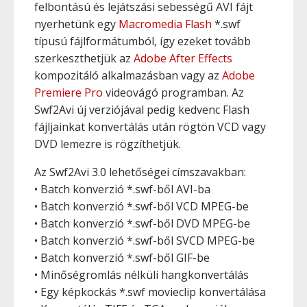
felbontású és lejátszási sebességű AVI fájt
nyerhetünk egy
Macromedia Flash
*.swf
típusú fájlformátumból, így ezeket tovább
szerkeszthetjük az
Adobe After Effects
kompozitáló alkalmazásban vagy az
Adobe
Premiere Pro
videovágó programban. Az
Swf2Avi új verziójával pedig kedvenc Flash
fájljainkat konvertálás után rögtön VCD vagy
DVD lemezre is rögzíthetjük.
Az Swf2Avi 3.0 lehetőségei címszavakban:
• Batch konverzió *.swf-ből AVI-ba
• Batch konverzió *.swf-ből VCD MPEG-be
• Batch konverzió *.swf-ből DVD MPEG-be
• Batch konverzió *.swf-ből SVCD MPEG-be
• Batch konverzió *.swf-ből GIF-be
• Minőségromlás nélküli hangkonvertálás
• Egy képkockás *.swf movieclip konvertálása