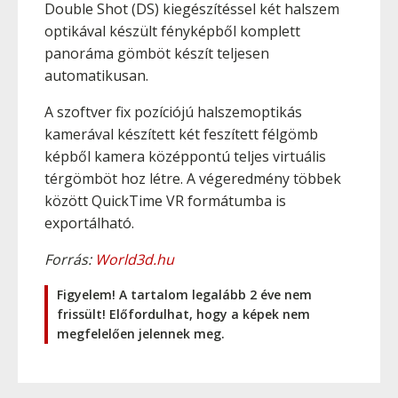
Double Shot (DS) kiegészítéssel két halszem
optikával készült fényképből komplett
panoráma gömböt készít teljesen
automatikusan.
A szoftver fix pozíciójú halszemoptikás
kamerával készített két feszített félgömb
képből kamera középpontú teljes virtuális
térgömböt hoz létre. A végeredmény többek
között QuickTime VR formátumba is
exportálható.
Forrás:
World3d.hu
Figyelem! A tartalom legalább 2 éve nem
frissült! Előfordulhat, hogy a képek nem
megfelelően jelennek meg.