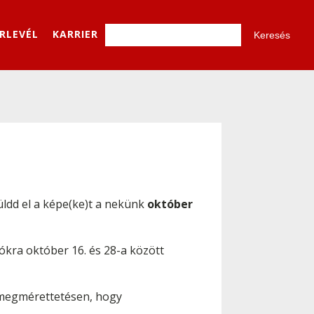
ÍRLEVÉL
KARRIER
üldd el a képe(ke)t a nekünk
október
ókra október 16. és 28-a között
ő megmérettetésen, hogy