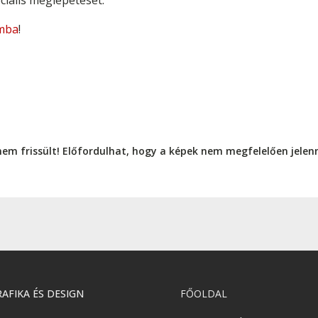
iális meglepetését.
mba
!
nem frissült! Előfordulhat, hogy a képek nem megfelelően jele
AFIKA ÉS DESIGN
FŐOLDAL