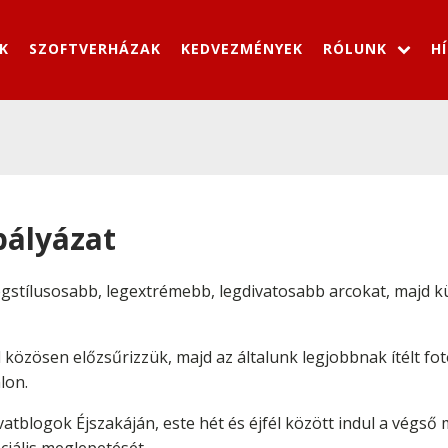
K
SZOFTVERHÁZAK
KEDVEZMÉNYEK
RÓLUNK
H
pályázat
legstílusosabb, legextrémebb, legdivatosabb arcokat, majd k
özösen előzsűrizzük, majd az általunk legjobbnak ítélt fot
lon.
vatblogok Éjszakáján, este hét és éjfél között indul a végs