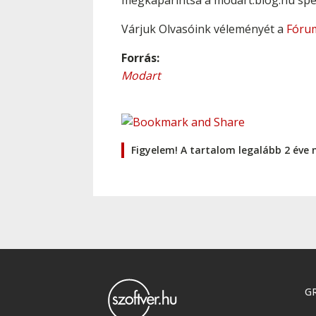
megkaparintsa a modart.blog.hu spec
Várjuk Olvasóink véleményét a
Fóru
Forrás:
Modart
Figyelem! A tartalom legalább 2 éve 
GR