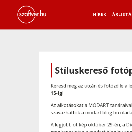
HÍREK
ÁRLISTÁ
Stíluskereső fotó
­Keresd meg az utcán és fotózd le a 
15-ig
!
Az alkotásokat a MODART tanáraival k
szavazhattok a modart.blog.hu olada
A legjobb öt kép október 29-én, a Di