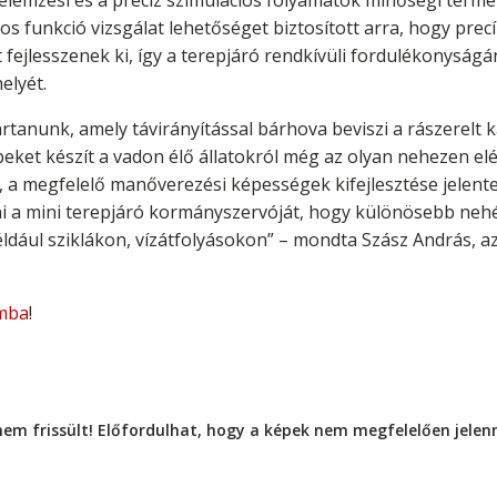
s elemzési és a precíz szimulációs folyamatok minőségi ter
os funkció vizsgálat lehetőséget biztosított arra, hogy pr
 fejlesszenek ki, így a terepjáró rendkívüli fordulékonysá
elyét.
yártanunk, amely távirányítással bárhova beviszi a rászerelt
peket készít a vadon élő állatokról még az olyan nehezen elé
, a megfelelő manőverezési képességek kifejlesztése jelente
zni a mini terepjáró kormányszervóját, hogy különösebb neh
ldául sziklákon, vízátfolyásokon” – mondta Szász András, az
mba
!
nem frissült! Előfordulhat, hogy a képek nem megfelelően jele