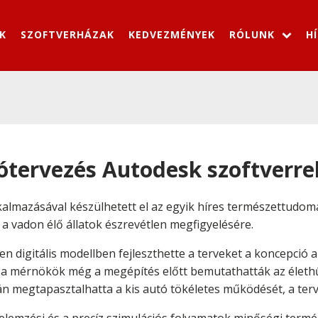
K
SZOFTVERHÁZAK
KEDVEZMÉNYEK
RÓLUNK
H
rótervezés Autodesk szoftverre
lkalmazásával készülhetett el az egyik híres természettudo
k a vadon élő állatok észrevétlen megfigyelésére.
en digitális modellben fejleszthette a terveket a koncepció 
al a mérnökök még a megépítés előtt bemutathatták az életh
rán megtapasztalhatta a kis autó tökéletes működését, a te