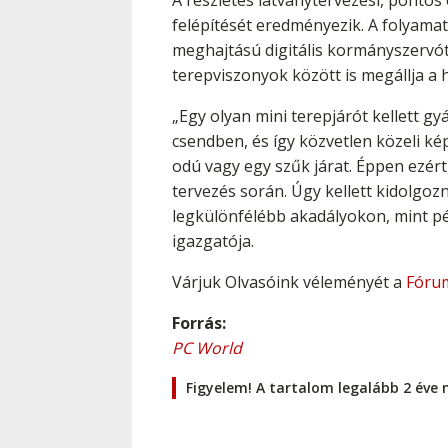
A részletes látványtervezési, ponto
felépítését eredményezik. A folyamat
meghajtású digitális kormányszervót
terepviszonyok között is megállja a h
„Egy olyan mini terepjárót kellett g
csendben, és így közvetlen közeli ké
odú vagy egy szűk járat. Éppen ezért
tervezés során. Úgy kellett kidolgo
legkülönfélébb akadályokon, mint pé
igazgatója.
Várjuk Olvasóink véleményét a
Fóru
Forrás:
PC World
Figyelem! A tartalom legalább 2 éve 