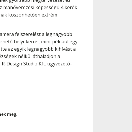
mékek gyorsabb megtervezését és
ecíz manőverezési képességű 4 kerék
gának köszönhetően extrém
 kamera felszerelést a legnagyobb
rhető helyeken is, mint például egy
tte az egyik legnagyobb kihívást a
ézségek nélkül áthaladjon a
 R-Design Studio Kft. ügyvezető-
nnek meg.