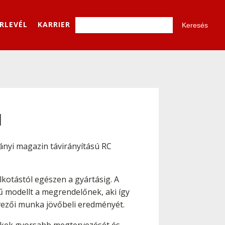
ÍRLEVÉL
KARRIER
l
mányi magazin távirányítású RC
alkotástól egészen a gyártásig. A
ű modellt a megrendelőnek, aki így
rvezői munka jövőbeli eredményét.