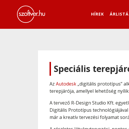
HÍREK
ÁRLISTÁ
Speciális terepjá
Az
Autodesk
„digitális prototípus” a
terepjárója, amellyel lehetőség nyíli
A tervező R-Design Studio Kft. egyetl
Digitális Prototípus technológiájáv
már a kreatív tervezési folyamat so