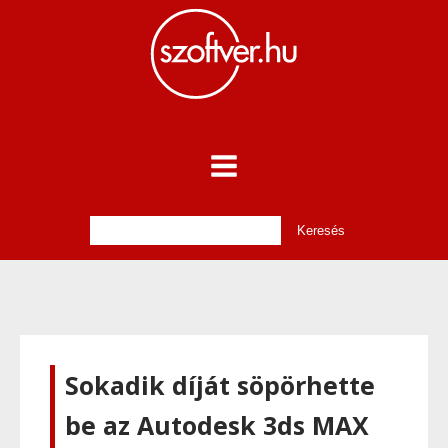
Sokadik díját söpörhette
be az Autodesk 3ds MAX