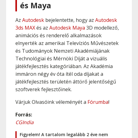
és Maya
Az
Autodesk
bejelentette, hogy az
Autodesk
3ds MAX
és az
Autodesk Maya
3D modellező,
animációs és renderelő alkalmazások
elnyerték az amerikai Televíziós Művészetek
és Tudományok Nemzeti Akadémiájának
Technológiai és Mérnöki Díját a vizuális
játékfejlesztés kategóriában. Az Akadémia
immáron négy év óta ítél oda díjakat a
játékfejlesztés területén áttörő jelentőségű
szoftverek fejlesztőinek.
Várjuk Olvasóink véleményét a
Fórumba
!
Forrás:
CGIndia
Figyelem! A tartalom legalább 2 éve nem