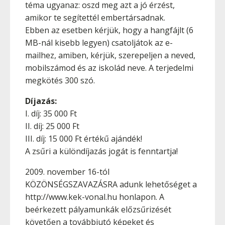
téma ugyanaz: oszd meg azt a jó érzést,
amikor te segítettél embertársadnak.
Ebben az esetben kérjük, hogy a hangfájlt (6
MB-nál kisebb legyen) csatoljátok az e-
mailhez, amiben, kérjük, szerepeljen a neved,
mobilszámod és az iskolád neve. A terjedelmi
megkötés 300 szó.
Díjazás:
I. díj: 35 000 Ft
II. díj: 25 000 Ft
III. díj: 15 000 Ft értékű ajándék!
A zsűri a különdíjazás jogát is fenntartja!
2009. november 16-tól
KÖZÖNSÉGSZAVAZÁSRA adunk lehetőséget a
http://www.kek-vonal.hu honlapon. A
beérkezett pályamunkák előzsűrizését
követően a továbbjutó képeket és