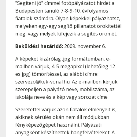
"Segíteni jó" címmel fotópályázatot hirdet a
Budapesten tanuló 7-8-9-10. évfolyamos
fiatalok számára. Olyan képekkel pályázhatsz,
melyeken egy-egy segítő pillanatot örökítettél
meg, vagy melyek kifejezik a segítés örömét.
Beküldési határidő:
2009. november 6.
A képeket kizárólag .jpg formátumban, e-
mailben várjuk, 4-5 megapixel (lehetőleg 12-
es jpg) tömörítéssel, az alábbi címre:
szervezo@kek-vonal.hu. Az e-mailben kérjük,
szerepeljen a pályázó neve, mobilszáma, az
iskolája neve és a kép vagy sorozat címe.
Szeretettel várjuk azon fiatalok élményeit is,
akiknek sérülés okán nem áll módjukban
fényképezőgépet használni. Pályázati
anyagként készíthettek hangfelvételeket. A