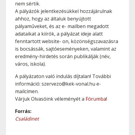
nem sértik.
A pályázók jelentkezésükkel hozzájárulnak
ahhoz, hogy az általuk benyújtott
pályaműveket, és az e- mailben megadott
adataikat a kiírók, a pályázat ideje alatt
fenntartott website- on, közönségszavazásra
is bocsássák, sajtóeseményeken, valamint az
eredmény-hirdetés során publikálják (név,
város, iskola).
A pályázaton való indulás díjtalan! További
információ: szervezo@kek-vonal.hu e-
mailcímen.
Várjuk Olvasóink véleményét a
Fórumba
!
Forrás:
Családinet