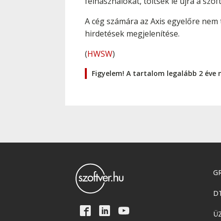
felhasználókat, töltsék le újra a szof
A cég számára az Axis egyelőre nem 
hirdetések megjelenítése.
(
HWSW
)
Figyelem! A tartalom legalább 2 éve 
GR
D
Ü