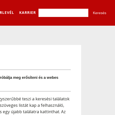
ÍRLEVÉL
KARRIER
róbálja meg erősíteni és a webes 
gyszerűbbé teszi a keresési találatok
zöveges listát kap a felhasználó,
és egy újabb találatra kattinthat. Az