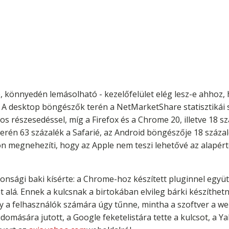
be, könnyedén lemásolható - kezelőfelület elég lesz-e ahhoz, 
n. A desktop böngészők terén a NetMarketShare statisztiká
kos részesedéssel, míg a Firefox és a Chrome 20, illetve 18 
 terén 63 százalék a Safarié, az Android böngészője 18 száz
gyon megnehezíti, hogy az Apple nem teszi lehetővé az alapé
onsági baki kísérte: a Chrome-hoz készített pluginnel együtt
alá. Ennek a kulcsnak a birtokában elvileg bárki készíthet
 így a felhasználók számára úgy tűnne, mintha a szoftver a w
domására jutott, a Google feketelistára tette a kulcsot, a 