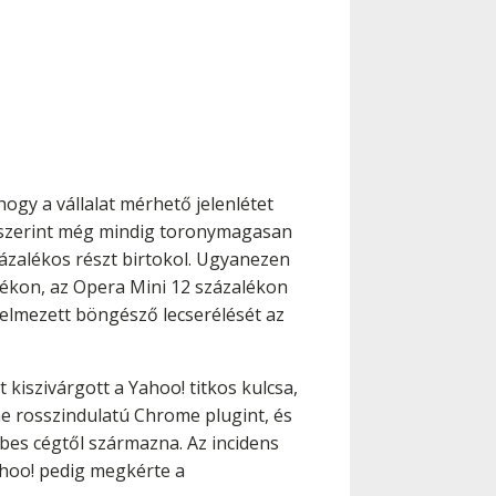
hogy a vállalat mérhető jelenlétet
i szerint még mindig toronymagasan
százalékos részt birtokol. Ugyanezen
alékon, az Opera Mini 12 százalékon
rtelmezett böngésző lecserélését az
 kiszivárgott a Yahoo! titkos kulcsa,
ne rosszindulatú Chrome plugint, és
ebes cégtől származna. Az incidens
Yahoo! pedig megkérte a