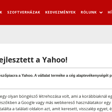
K
SZOFTVERHÁZAK
KEDVEZMÉNYEK
RÓLUNK
H
ejlesztett a Yahoo!
szőpiacra a Yahoo. A vállalat terméke a cég alaptevékenységét p
ja egy olyan böngésző létrehozása volt, ami a korábbiaknál e
ngészőkben a Google vagy más webkereső használatakor egy s
alálta a találati oldalon azt, amit keresett, visszalép egyet, 