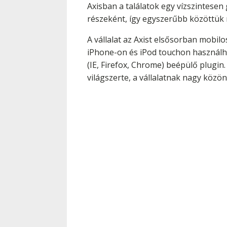
Axisban a találatok egy vízszintese
részeként, így egyszerűbb közöttük na
A vállalat az Axist elsősorban mobil
iPhone-on és iPod touchon használha
(IE, Firefox, Chrome) beépülő plugin.
világszerte, a vállalatnak nagy közön