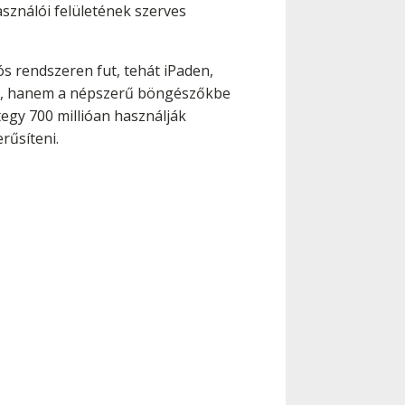
sználói felületének szerves
ós rendszeren fut, tehát iPaden,
ram, hanem a népszerű böngészőkbe
ntegy 700 millióan használják
rűsíteni.