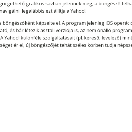
n görgethető grafikus sávban jelennek meg, a böngésző felha
vigálni, legalábbis ezt állítja a Yahoo!.
os böngészőként képzelte el. A program jelenleg iOS operáci
tó, és bár létezik asztali verziója is, az nem önálló prog
 A Yahoo! különféle szolgáltatásait (pl. kereső, levelező) mi
séget ér el, új böngészőjét tehát széles körben tudja népsze