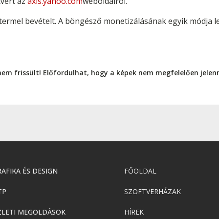
tvert az
axis.yahoo.com
weboldalról.
termel bevételt. A böngésző monetizálásának egyik módja leh
nem frissült! Előfordulhat, hogy a képek nem megfelelően jele
AFIKA ÉS DESIGN
FŐOLDAL
TP
SZOFTVERHÁZAK
ZLETI MEGOLDÁSOK
HÍREK