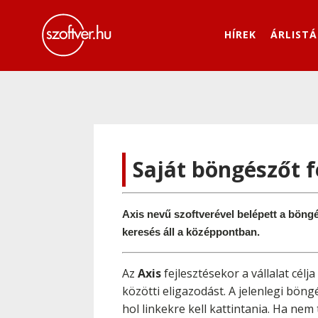
HÍREK
ÁRLISTÁ
Saját böngészőt f
Axis nevű szoftverével belépett a böngé
keresés áll a középpontban.
Az
Axis
fejlesztésekor a vállalat cél
közötti eligazodást. A jelenlegi bö
hol linkekre kell kattintania. Ha nem t