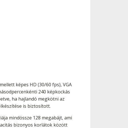
 mellett képes HD (30/60 fps), VGA
r másodpercenkénti 240 képkockás
lletve, ha hajlandó megkötni az
szítése is biztosított.
iája mindössze 128 megabájt, ami
acitás bizonyos korlátok között