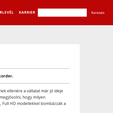
ÍRLEVÉL
KARRIER
korder.
 ellenére a vállalat már jó ideje
 megjósolni, hogy milyen
ó, Full HD modellekkel bombázzák a