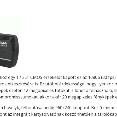
köz egy 1 / 2.3" CMOS érzékelőt kapott és az 1080p (30 fps)
eok elkészítésére is. Ez utóbbi érdekessége, hogy ilyenko
épek esetén 12 megapixeles fotókat is lőhet a felhasználó, i
kompromisszumokat, akkor akár 20 megapixeles fényképek elké
m hüvelyk, felbontása pedig 960x240 képpont. Belső memór
zont az integrált kártyaolvasónak köszönhetően a tárolókap