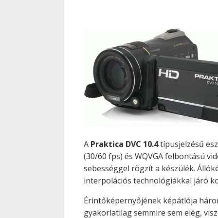
A
Praktica DVC 10.4
típusjelzésű esz
(30/60 fps) és WQVGA felbontású vid
sebességgel rögzít a készülék. Állók
interpolációs technológiákkal járó 
Érintőképernyőjének képátlója háro
gyakorlatilag semmire sem elég, vis