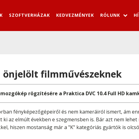
K
SZOFTVERHÁZAK
KEDVEZMÉNYEK
RÓLUNK
H
 önjelölt filmművészeknek
 mozgókép rögzítésére a Praktica DVC 10.4 Full HD kam
orban fényképezőgépeiről és nem kameráiról ismert, ám ennek
t ki az elmúlt években e szegmensben is. Bár azt nem lehet
el, hiszen mostanság már a "K" kategóriás gyártók is olcs