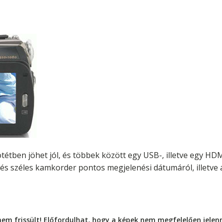
ötétben jöhet jól, és többek között egy USB-, illetve egy HD
és széles kamkorder pontos megjelenési dátumáról, illetve 
nem frissült! Előfordulhat, hogy a képek nem megfelelően jele