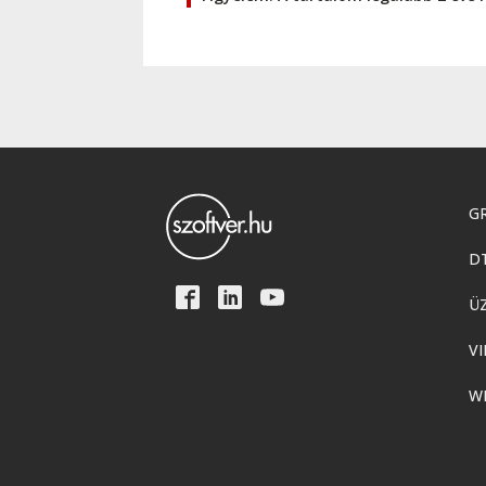
GR
D
Ü
VI
W