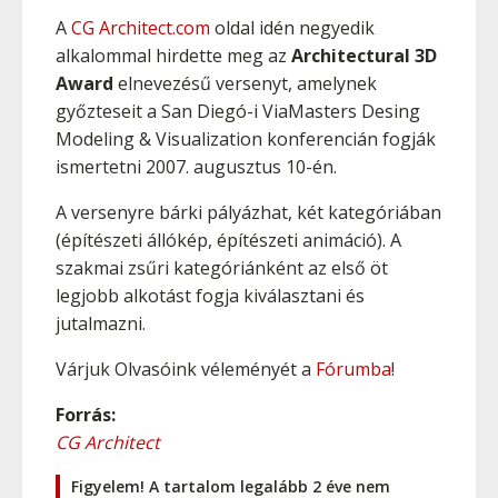
A
CG Architect.com
oldal idén negyedik
alkalommal hirdette meg az
Architectural 3D
Award
elnevezésű versenyt, amelynek
győzteseit a San Diegó-i ViaMasters Desing
Modeling & Visualization konferencián fogják
ismertetni 2007. augusztus 10-én.
A versenyre bárki pályázhat, két kategóriában
(építészeti állókép, építészeti animáció). A
szakmai zsűri kategóriánként az első öt
legjobb alkotást fogja kiválasztani és
jutalmazni.
Várjuk Olvasóink véleményét a
Fórumba
!
Forrás:
CG Architect
Figyelem! A tartalom legalább 2 éve nem