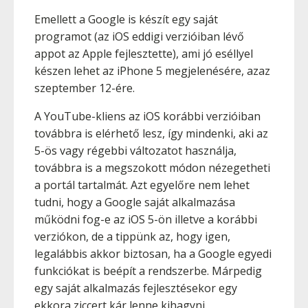
Emellett a Google is készít egy saját
programot (az iOS eddigi verzióiban lévő
appot az Apple fejlesztette), ami jó eséllyel
készen lehet az iPhone 5 megjelenésére, azaz
szeptember 12-ére.
A YouTube-kliens az iOS korábbi verzióiban
továbbra is elérhető lesz, így mindenki, aki az
5-ös vagy régebbi változatot használja,
továbbra is a megszokott módon nézegetheti
a portál tartalmát. Azt egyelőre nem lehet
tudni, hogy a Google saját alkalmazása
működni fog-e az iOS 5-ön illetve a korábbi
verziókon, de a tippünk az, hogy igen,
legalábbis akkor biztosan, ha a Google egyedi
funkciókat is beépít a rendszerbe. Márpedig
egy saját alkalmazás fejlesztésekor egy
ekkora ziccert kár lenne kihagyni.