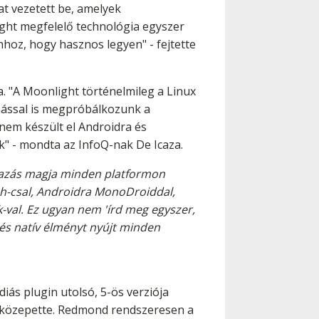
t vezetett be, amelyek
ight megfelelő technológia egyszer
hoz, hogy hasznos legyen" - fejtette
. "A Moonlight történelmileg a Linux
 mással is megpróbálkozunk a
nem készült el Androidra és
k" - mondta az InfoQ-nak De Icaza.
lmazás magja minden platformon
ch-csal, Androidra MonoDroiddal,
val. Ez ugyan nem 'írd meg egyszer,
 és natív élményt nyújt minden
iás plugin utolsó, 5-ös verziója
rés közepette. Redmond rendszeresen a