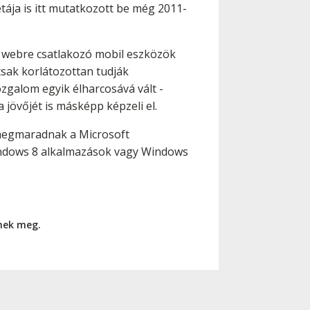
bétája is itt mutatkozott be még 2011-
a webre csatlakozó mobil eszközök
csak korlátozottan tudják
zgalom egyik élharcosává vált -
 jövőjét is másképp képzeli el.
n megmaradnak a Microsoft
Windows 8 alkalmazások vagy Windows
nnek meg.