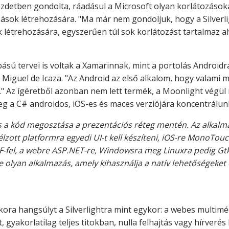
zdetben gondolta, ráadásul a Microsoft olyan korlátozásoka
azások létrehozására. "Ma már nem gondoljuk, hogy a Silverl
 létrehozására, egyszerűen túl sok korlátozást tartalmaz ah
sú tervei is voltak a Xamarinnak, mint a portolás Androidra
Miguel de Icaza. "Az Android az első alkalom, hogy valami
 Az ígéretből azonban nem lett termék, a Moonlight végül 
leg a C# androidos, iOS-es és maces verziójára koncentrálun
tás a kód megosztása a prezentációs réteg mentén. Az alka
zott platformra egyedi UI-t kell készíteni, iOS-re MonoTou
el, a webre ASP.NET-re, Windowsra meg Linuxra pedig Gtk-
 olyan alkalmazás, amely kihasználja a natív lehetőségeket
ra hangsúlyt a Silverlightra mint egykor: a webes multiméd
, gyakorlatilag teljes titokban, nulla felhajtás vagy hírve