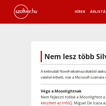
HÍREK
ÁRLISTÁ
Nem lesz több Sil
A kiebrudalt Novell-alkalmazottakból alakul
valahol érthető, már a Microsoft számára s
Vége a Moonlightnak
Nem fejleszti többé a Moonlightot a 
készített az InfoQ
. Miguel De Icaza a