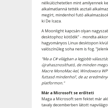
nélkülözhetetlen mint amilyennek ke
alkalmatlanná tették asztali alkalm
megírt, mindenhol futó alkalmazások
ki De Icaza.
A Moonlight kapcsán olyan nagyszabá
desktophoz kötődik" - mondta akkor 
hagyományos Linux desktopon kívül."
valószínűleg soha nem is fog. "Jelen
"Ma a C# világban a legjobb válasz
újrahasznosítható, de minden megcél
Macre MonoMac-kel, Windowsra WPF-f
futtasd mindenhol', de az eredménye
platformon."
Már a Microsoft se erőlteti
Maga a Microsoft sem fektet már akko
tavaly decemberben látott napvilágot