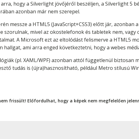
rra, hogy a Silverlight jövőjéről beszéljen, a Silverlight 5 
árában azonban már nem szerepel.
 terén messze a HTML5 (JavaScript+CSS3) előtt jár, azonban 
e szorulnak, mivel az okostelefonok és tabletek nem, vagy 
talmat. A Microsoft ezt az eltolódást felismerve a HTML5 mo
en hallgat, ami arra enged következtetni, hogy a webes média
hnológiák (pl. XAML/WPF) azonban attól függetlenül biztosa
esztő tudás is (újra)hasznosítható, például Metro stílusú 
nem frissült! Előfordulhat, hogy a képek nem megfelelően jele