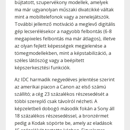
bújtatott, szupervékony modellek, amelyek
ma már ugyanolyan műszaki divatcikké váltak
mint a mobiltelefonok vagy a zenelejátszók.
További jellemző motiváció a meglevő digitális
gép lecserélésekor a nagyobb felbontás (6-8
megapixeles felbontás ma már átlagos), illetve
az olyan fejlett képességek megjelenése a
tömegmodellekben, mint a képstabilizáció, a
széles látószög vagy a beépített
képszerkesztési funkciók.
Az IDC harmadik negyedéves jelentése szerint
az amerikai piacon a Canon az első számú
szállító; a cég 23 százalékos részesedését a
többi szereplő csak távolról nézheti. A
képzeletbeli dobogó második fokán a Sony áll
18 százalékos részesedéssel, a bronzérmet
pedig a Kodak söpörte be, amely az eladások