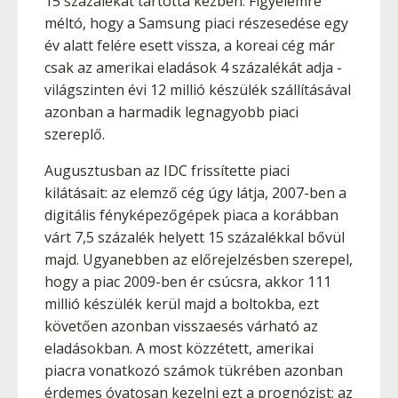
15 százalékát tartotta kézben. Figyelemre
méltó, hogy a Samsung piaci részesedése egy
év alatt felére esett vissza, a koreai cég már
csak az amerikai eladások 4 százalékát adja -
világszinten évi 12 millió készülék szállításával
azonban a harmadik legnagyobb piaci
szereplő.
Augusztusban az IDC frissítette piaci
kilátásait: az elemző cég úgy látja, 2007-ben a
digitális fényképezőgépek piaca a korábban
várt 7,5 százalék helyett 15 százalékkal bővül
majd. Ugyanebben az előrejelzésben szerepel,
hogy a piac 2009-ben ér csúcsra, akkor 111
millió készülék kerül majd a boltokba, ezt
követően azonban visszaesés várható az
eladásokban. A most közzétett, amerikai
piacra vonatkozó számok tükrében azonban
érdemes óvatosan kezelni ezt a prognózist; az