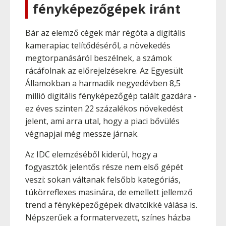
fényképezőgépek iránt
Bár az elemző cégek már régóta a digitális
kamerapiac telítődéséről, a növekedés
megtorpanásáról beszélnek, a számok
rácáfolnak az előrejelzésekre. Az Egyesült
Államokban a harmadik negyedévben 8,5
millió digitális fényképezőgép talált gazdára -
ez éves szinten 22 százalékos növekedést
jelent, ami arra utal, hogy a piaci bővülés
végnapjai még messze járnak.
Az IDC elemzéséből kiderül, hogy a
fogyasztók jelentős része nem első gépét
veszi: sokan váltanak felsőbb kategóriás,
tükörreflexes masinára, de emellett jellemző
trend a fényképezőgépek divatcikké válása is.
Népszerűek a formatervezett, színes házba