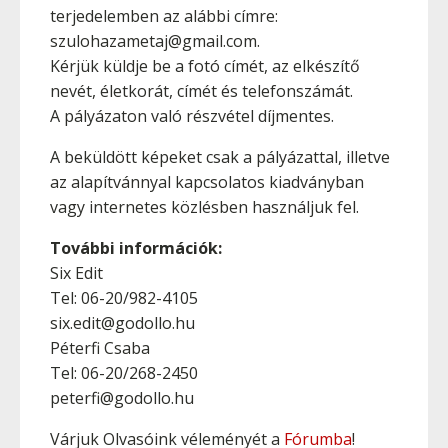
terjedelemben az alábbi címre:
szulohazametaj@gmail.com.
Kérjük küldje be a fotó címét, az elkészítő
nevét, életkorát, címét és telefonszámát.
A pályázaton való részvétel díjmentes.
A beküldött képeket csak a pályázattal, illetve
az alapítvánnyal kapcsolatos kiadványban
vagy internetes közlésben használjuk fel.
További információk:
Six Edit
Tel: 06-20/982-4105
six.edit@godollo.hu
Péterfi Csaba
Tel: 06-20/268-2450
peterfi@godollo.hu
Várjuk Olvasóink véleményét a
Fórumba
!