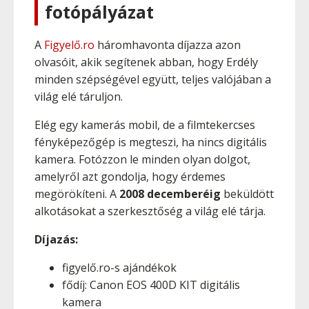
fotópályázat
A
Figyelő.ro
háromhavonta díjazza azon
olvasóit, akik segítenek abban, hogy Erdély
minden szépségével együtt, teljes valójában a
világ elé táruljon.
Elég egy kamerás mobil, de a filmtekercses
fényképezőgép is megteszi, ha nincs digitális
kamera. Fotózzon le minden olyan dolgot,
amelyről azt gondolja, hogy érdemes
megörökíteni. A
2008 decemberéig
beküldött
alkotásokat a szerkesztőség a világ elé tárja.
Díjazás:
figyelő.ro-s ajándékok
fődíj: Canon EOS 400D KIT digitális
kamera