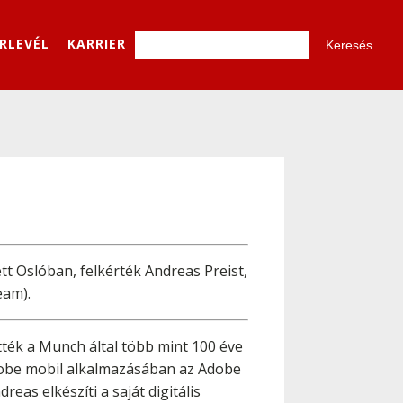
ÍRLEVÉL
KARRIER
tt Oslóban, felkérték Andreas Preist,
eam).
ették a Munch által több mint 100 éve
Adobe mobil alkalmazásában az Adobe
eas elkészíti a saját digitális