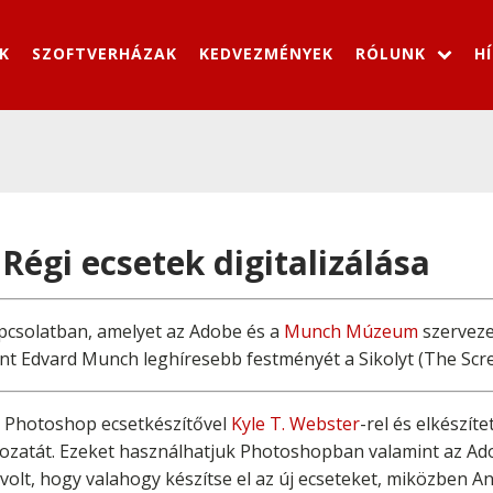
K
SZOFTVERHÁZAK
KEDVEZMÉNYEK
RÓLUNK
H
égi ecsetek digitalizálása
pcsolatban, amelyet az Adobe és a
Munch Múzeum
szerveze
int Edvard Munch leghíresebb festményét a Sikolyt (The Scr
 Photoshop ecsetkészítővel
Kyle T. Webster
-rel és elkészít
változatát. Ezeket használhatjuk Photoshopban valamint az 
volt, hogy valahogy készítse el az új ecseteket, miközben Andr