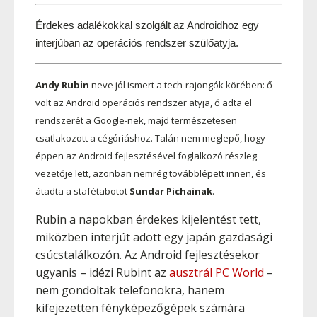
Érdekes adalékokkal szolgált az Androidhoz egy 
interjúban az operációs rendszer szülőatyja.
Andy Rubin
neve jól ismert a tech-rajongók körében: ő
volt az Android operációs rendszer atyja, ő adta el
rendszerét a Google-nek, majd természetesen
csatlakozott a cégóriáshoz. Talán nem meglepő, hogy
éppen az Android fejlesztésével foglalkozó részleg
vezetője lett, azonban nemrég továbblépett innen, és
átadta a stafétabotot
Sundar Pichainak
.
Rubin a napokban érdekes kijelentést tett,
miközben interjút adott egy japán gazdasági
csúcstalálkozón. Az Android fejlesztésekor
ugyanis – idézi Rubint az
ausztrál PC World
–
nem gondoltak telefonokra, hanem
kifejezetten fényképezőgépek számára