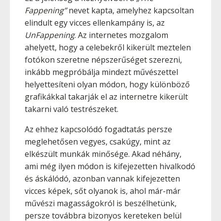
Fappening”
nevet kapta, amelyhez kapcsoltan
elindult egy vicces ellenkampány is, az
UnFappening
. Az internetes mozgalom
ahelyett, hogy a celebekről kikerült meztelen
fotókon szeretne népszerűséget szerezni,
inkább megpróbálja mindezt művészettel
helyettesíteni olyan módon, hogy különböző
grafikákkal takarják el az internetre kikerült
takarni való testrészeket.
Az ehhez kapcsolódó fogadtatás persze
meglehetősen vegyes, csakúgy, mint az
elkészült munkák minősége. Akad néhány,
ami még ilyen módon is kifejezetten hivalkodó
és áskálódó, azonban vannak kifejezetten
vicces képek, sőt olyanok is, ahol már-már
művészi magasságokról is beszélhetünk,
persze továbbra bizonyos kereteken belül