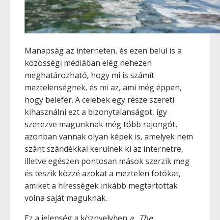
Manapság az interneten, és ezen belül is a
közösségi médiában elég nehezen
meghatározható, hogy mi is számít
meztelenségnek, és mi az, ami még éppen,
hogy belefér. A celebek egy része szereti
kihasználni ezt a bizonytalanságot, így
szerezve magunknak még több rajongót,
azonban vannak olyan képek is, amelyek nem
szánt szándékkal kerülnek ki az internetre,
illetve egészen pontosan mások szerzik meg
és teszik közzé azokat a meztelen fotókat,
amiket a hírességek inkább megtartottak
volna saját maguknak.
Ez a jelenség a köznyelvben
a „The