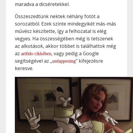
maradva a dicséretekkel.
Összeszedtünk nektek néhány fotót a
sorozatból. Ezek szinte mindegyikét más-más
művész készítette, így a felhozatal is elég
vegyes. Ha összességében még is tetszenek
az alkotások, akkor többet is találhattok még
az
, vagy pedig a Google
artfido cikkében
segítségével az „
” kifejezésre
unfappening
keresve.