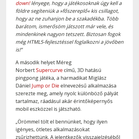
down!
lényege, hogy a játékosoknak úgy kell a
földre segíteniük a »főszereplő« kis csillagot,
hogy az ne zuhanjon be a szakadékba. Több
barátom, ismerősöm játszott már vele, és
mindenkinek nagyon tetszett. Biztosan fogok
még HTML5-fejlesztéssel foglalkozni a jövőben
is!”
A második helyet Méreg
Norbert
Supercurve
című, 3D hatású
pingpong játéka, a harmadikat Miglász
Dániel
Jump or Die
elnevezésű alkalmazása
szerezte meg, amely nyolc különböző pályát
tartalmaz, ráadásul akár érintőképernyős
mobil eszközzel is játszható.
„Örömmel tölt el bennünket, hogy ilyen
igényes, ötletes alkalmazásokat
zsűrizhettünk. A jelentkezők visszajelzéséből