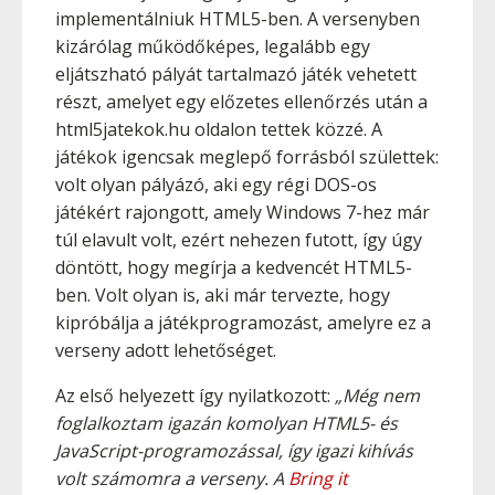
implementálniuk HTML5-ben. A versenyben
kizárólag működőképes, legalább egy
eljátszható pályát tartalmazó játék vehetett
részt, amelyet egy előzetes ellenőrzés után a
html5jatekok.hu oldalon tettek közzé. A
játékok igencsak meglepő forrásból születtek:
volt olyan pályázó, aki egy régi DOS-os
játékért rajongott, amely Windows 7-hez már
túl elavult volt, ezért nehezen futott, így úgy
döntött, hogy megírja a kedvencét HTML5-
ben. Volt olyan is, aki már tervezte, hogy
kipróbálja a játékprogramozást, amelyre ez a
verseny adott lehetőséget.
Az első helyezett így nyilatkozott:
„Még nem
foglalkoztam igazán komolyan HTML5- és
JavaScript-programozással, így igazi kihívás
volt számomra a verseny. A
Bring it