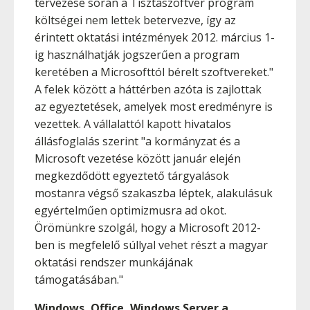
tervezése során a Tisztaszoftver program
költségei nem lettek betervezve, így az
érintett oktatási intézmények 2012. március 1-
ig használhatják jogszerűen a program
keretében a Microsofttól bérelt szoftvereket."
A felek között a háttérben azóta is zajlottak
az egyeztetések, amelyek most eredményre is
vezettek. A vállalattól kapott hivatalos
állásfoglalás szerint "a kormányzat és a
Microsoft vezetése között január elején
megkezdődött egyeztető tárgyalások
mostanra végső szakaszba léptek, alakulásuk
egyértelműen optimizmusra ad okot.
Örömünkre szolgál, hogy a Microsoft 2012-
ben is megfelelő súllyal vehet részt a magyar
oktatási rendszer munkájának
támogatásában."
Windows, Office, Windows Server a