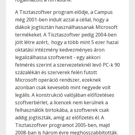
A Tisztaszoftver program elődje, a Campus
még 2001-ben indult azzal a céllal, hogy a
diákok jogtisztán használhassanak Microsoft
termékeket. A Tisztaszoftver pedig 2004-ben
jött létre azért, hogy a több mint 5 ezer hazai
oktatási intézmény kedvezményes áron
legalizálhassa szoftvereit - egy akkori
felmérés szerint a szervezeteknél levő PC-k 90
százalékán és szerverek felén futott
Microsoft operáció rendszer, ezeknek
azonban csak kevesebb mint negyede volt
legális. A konstrukció valójában előfizetéses
szoftverbérlet, a licencek nem kerülnek a
felhasználók birtokába, a szoftverek csak
addig jogtiszták, amíg az előfizetés él. A
Tisztaszoftver programot 2005-ben, majd
2008-ban is három évre meghosszabbították.