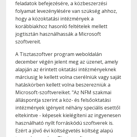
feladatok befejezésére, a közbeszerzési
folyamat levezénylésére van szükség ahhoz,
hogy a közoktatási intézmények a
korábbiakhoz hasonló feltételek mellett
jogtisztán használhassák a Microsoft
szoftvereit.
A Tisztaszoftver program weboldalán
december végén jelent meg az üzenet, amely
alapján az érintett oktatási intézményeknek
márciusig le kellett volna cserélniük vagy saját
hatáskörben kellett volna beszerezniük a
Microsoft-szoftvereiket. "Az NFM szakmai
álláspontja szerint a köz- és felsőoktatási
intézmények igényeit néhány speciális esettől
eltekintve - képesek kielégíteni az ingyenesen
használható nyílt forráskódú szoftverek is.
Ezért a jövő évi költségvetés költség alapú