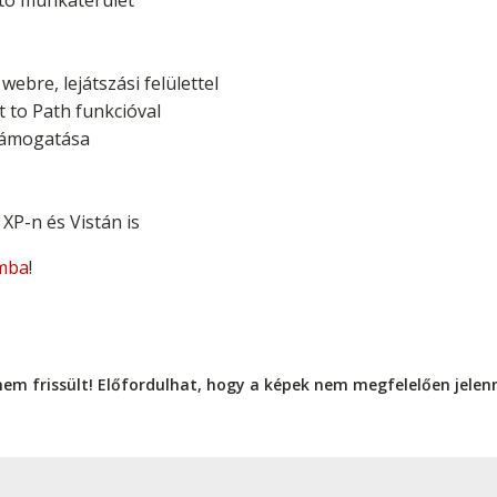
ató munkaterület
ebre, lejátszási felülettel
t to Path funkcióval
támogatása
XP-n és Vistán is
mba
!
nem frissült! Előfordulhat, hogy a képek nem megfelelően jele