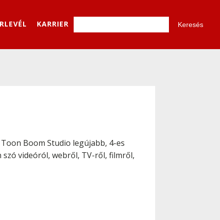
ÍRLEVÉL
KARRIER
a Toon Boom Studio legújabb, 4-es
zó videóról, webről, TV-ről, filmről,