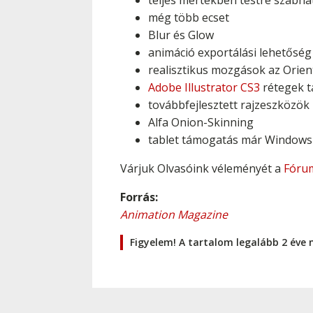
teljes mértékben testre szabh
még több ecset
Blur és Glow
animáció exportálási lehetőség w
realisztikus mozgások az Orien
Adobe Illustrator CS3
rétegek 
továbbfejlesztett rajzeszközök
Alfa Onion-Skinning
tablet támogatás már Windows 
Várjuk Olvasóink véleményét a
Fóru
Forrás:
Animation Magazine
Figyelem! A tartalom legalább 2 éve 