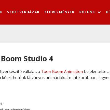
K
SZOFTVERHÁZAK
KEDVEZMÉNYEK
RÓLUNK
H
 Boom Studio 4
tverkészítő vállalat, a
Toon Boom Animation
bejelentette 
n készíthetünk látványos animációkat mint korábban, legyen s
et