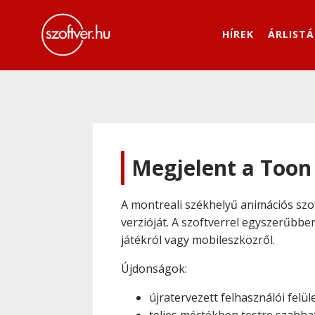
HÍREK
ÁRLISTÁ
Megjelent a Toon
A montreali székhelyű animációs szof
verzióját. A szoftverrel egyszerűbbe
játékról vagy mobileszközről.
Újdonságok:
újratervezett felhasználói felül