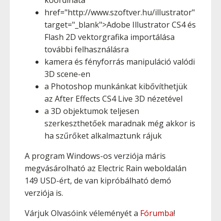
koordináta
href="http://www.szoftver.hu/illustrator"
target="_blank">Adobe Illustrator CS4 és
Flash 2D vektorgrafika importálása
további felhasználásra
kamera és fényforrás manipuláció valódi
3D scene-en
a Photoshop munkánkat kibővíthetjük
az After Effects CS4 Live 3D nézetével
a 3D objektumok teljesen
szerkeszthetőek maradnak még akkor is
ha szűrőket alkalmaztunk rájuk
A program Windows-os verziója máris
megvásárolható az Electric Rain weboldalán
149 USD-ért, de van kipróbálható demó
verziója is.
Várjuk Olvasóink véleményét a
Fórumba
!