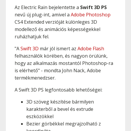
Az Electric Rain bejelentette a
Swift 3D PS
nevű új plug-int, amivel a
Adobe Photoshop
CS4 Extended verzióját különleges 3D
modellező és animációs képességekkel
ruházhatjuk fel.
"A
Swift 3D
már jól ismert az
Adobe Flash
felhasználók körében, és nagyon örülünk,
hogy az alkalmazás mostantól Photoshop-ra
is elérhető" - mondta John Nack, Adobe
termékmenedzser.
A Swift 3D PS legfontosabb lehetőségei:
3D szöveg készítése bármilyen
karakterből a bevel és extrude
eszközökkel
Bezier görbékkel megrajzolható z