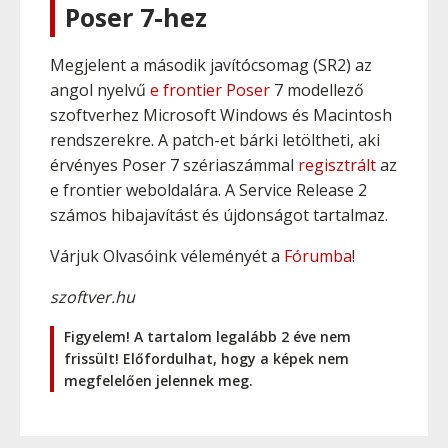
Poser 7-hez
Megjelent a második javítócsomag (SR2) az
angol nyelvű
e frontier Poser
7 modellező
szoftverhez Microsoft Windows és Macintosh
rendszerekre. A patch-et bárki letöltheti, aki
érvényes Poser 7 szériaszámmal
regisztrált
az
e frontier weboldalára. A Service Release 2
számos hibajavítást és újdonságot tartalmaz.
Várjuk Olvasóink véleményét a
Fórumba
!
szoftver.hu
Figyelem! A tartalom legalább 2 éve nem
frissült! Előfordulhat, hogy a képek nem
megfelelően jelennek meg.