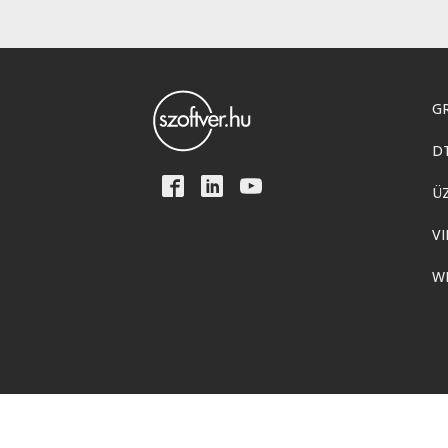
GR
D
Ü
VI
W