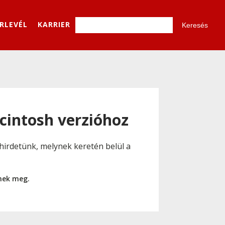
ÍRLEVÉL
KARRIER
cintosh verzióhoz
t hirdetünk, melynek keretén belül a
nnek meg.