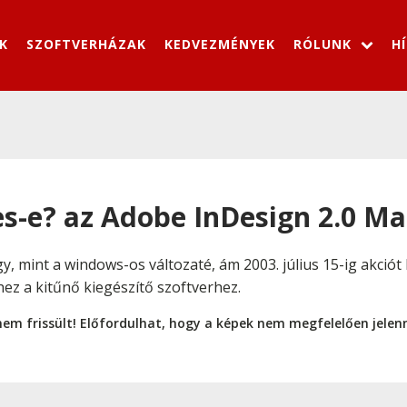
K
SZOFTVERHÁZAK
KEDVEZMÉNYEK
RÓLUNK
H
s-e? az Adobe InDesign 2.0 Ma
gy, mint a windows-os változaté, ám 2003. július 15-ig akció
hez a kitűnő kiegészítő szoftverhez.
nem frissült! Előfordulhat, hogy a képek nem megfelelően jele