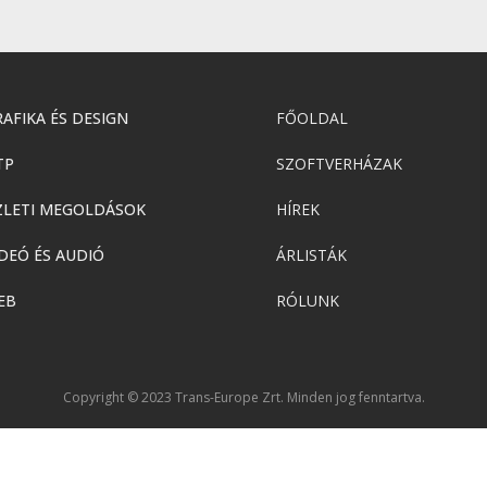
AFIKA ÉS DESIGN
FŐOLDAL
TP
SZOFTVERHÁZAK
ZLETI MEGOLDÁSOK
HÍREK
DEÓ ÉS AUDIÓ
ÁRLISTÁK
EB
RÓLUNK
Copyright © 2023 Trans-Europe Zrt. Minden jog fenntartva.