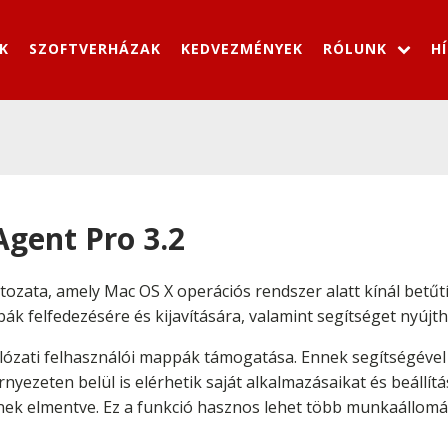
K
SZOFTVERHÁZAK
KEDVEZMÉNYEK
RÓLUNK
H
Agent Pro 3.2
ltozata, amely Mac OS X operációs rendszer alatt kínál betűt
ák felfedezésére és kijavítására, valamint segítséget nyújth
hálózati felhasználói mappák támogatása. Ennek segítségév
rnyezeten belül is elérhetik saját alkalmazásaikat és beállít
nek elmentve. Ez a funkció hasznos lehet több munkaállomás