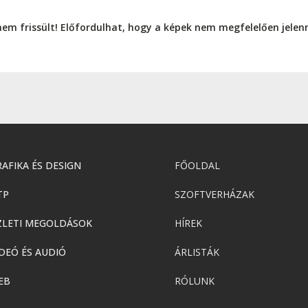
nem frissült! Előfordulhat, hogy a képek nem megfelelően jele
AFIKA ÉS DESIGN
FŐOLDAL
TP
SZOFTVERHÁZAK
ZLETI MEGOLDÁSOK
HÍREK
DEÓ ÉS AUDIÓ
ÁRLISTÁK
EB
RÓLUNK