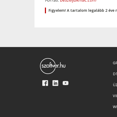
Forrás:
beszeljukmac.com
Figyelem! A tartalom legalább 2 éve 
GR
D
Ü
VI
W