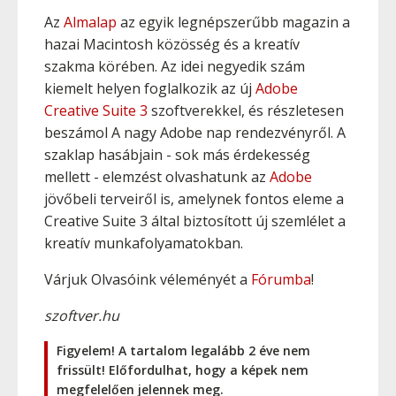
Az
Almalap
az egyik legnépszerűbb magazin a
hazai Macintosh közösség és a kreatív
szakma körében. Az idei negyedik szám
kiemelt helyen foglalkozik az új
Adobe
Creative Suite 3
szoftverekkel, és részletesen
beszámol A nagy Adobe nap rendezvényről. A
szaklap hasábjain - sok más érdekesség
mellett - elemzést olvashatunk az
Adobe
jövőbeli terveiről is, amelynek fontos eleme a
Creative Suite 3 által biztosított új szemlélet a
kreatív munkafolyamatokban.
Várjuk Olvasóink véleményét a
Fórumba
!
szoftver.hu
Figyelem! A tartalom legalább 2 éve nem
frissült! Előfordulhat, hogy a képek nem
megfelelően jelennek meg.