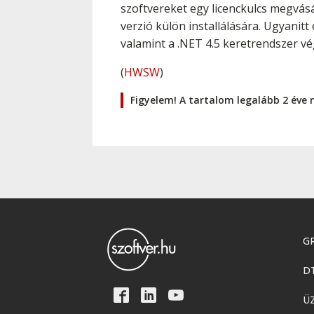
szoftvereket egy licenckulcs megvásár
verzió külön installálására. Ugyanit
valamint a .NET 4.5 keretrendszer vé
(
HWSW
)
Figyelem! A tartalom legalább 2 éve 
GR
D
Ü