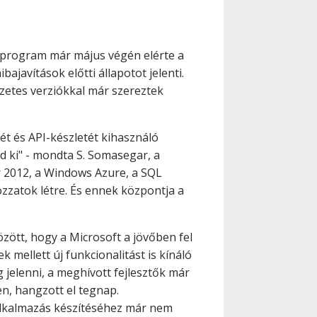
a program már május végén elérte a
ajavítások előtti állapotot jelenti.
zetes verziókkal már szereztek
ét és API-készletét kihasználó
d ki" - mondta S. Somasegar, a
r 2012, a Windows Azure, a SQL
zzatok létre. És ennek központja a
özött, hogy a Microsoft a jövőben fel
 mellett új funkcionalitást is kínáló
og jelenni, a meghívott fejlesztők már
, hangzott el tegnap.
 alkalmazás készítéséhez már nem