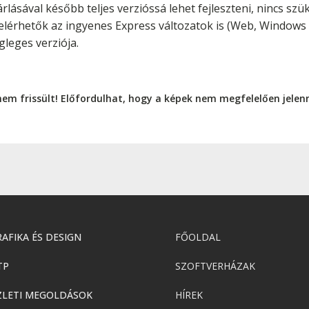
lásával később teljes verzióssá lehet fejleszteni, nincs szük
t elérhetők az ingyenes Express változatok is (Web, Windows
gleges verziója.
nem frissült! Előfordulhat, hogy a képek nem megfelelően jele
AFIKA ÉS DESIGN
FŐOLDAL
TP
SZOFTVERHÁZAK
ZLETI MEGOLDÁSOK
HÍREK