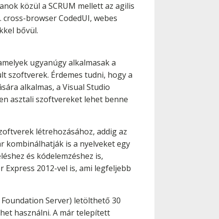
tanok közül a SCRUM mellett az agilis
pl. cross-browser CodedUI, webes
kel bővül.
, amelyek ugyanúgy alkalmasak a
lt szoftverek. Érdemes tudni, hogy a
sára alkalmas, a Visual Studio
n asztali szoftvereket lehet benne
zoftverek létrehozásához, addig az
r kombinálhatják is a nyelveket egy
eléshez és kódelemzéshez is,
 Express 2012-vel is, ami legfeljebb
 Foundation Server) letölthető 30
het használni. A már telepített