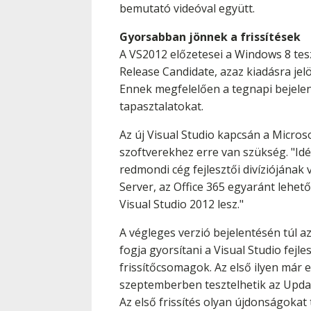
bemutató videóval együtt.
Gyorsabban jönnek a frissítések
A VS2012 előzetesei a Windows 8 tes
Release Candidate, azaz kiadásra jelöl
Ennek megfelelően a tegnapi bejelen
tapasztalatokat.
Az új Visual Studio kapcsán a Micros
szoftverekhez erre van szükség. "Id
redmondi cég fejlesztői divíziójána
Server, az Office 365 egyaránt lehe
Visual Studio 2012 lesz."
A végleges verzió bejelentésén túl a
fogja gyorsítani a Visual Studio fejl
frissítőcsomagok. Az első ilyen már eg
szeptemberben tesztelhetik az Upda
Az első frissítés olyan újdonságoka