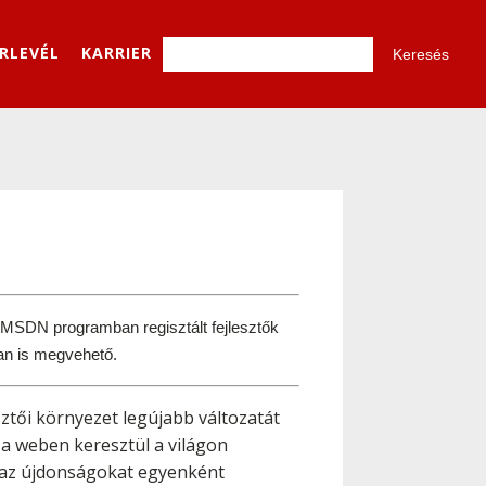
ÍRLEVÉL
KARRIER
az MSDN programban regisztált fejlesztők 
an is megvehető.
sztői környezet legújabb változatát
 a weben keresztül a világon
 az újdonságokat egyenként