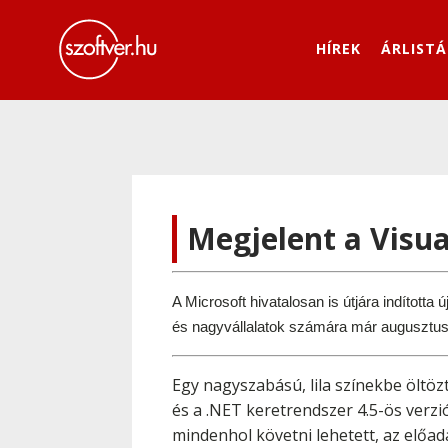
HÍREK
ÁRLISTÁ
Megjelent a Visua
A Microsoft hivatalosan is útjára indította
és nagyvállalatok számára már augusztus
Egy nagyszabású, lila színekbe öltö
és a .NET keretrendszer 4.5-ös verzi
mindenhol követni lehetett, az elő