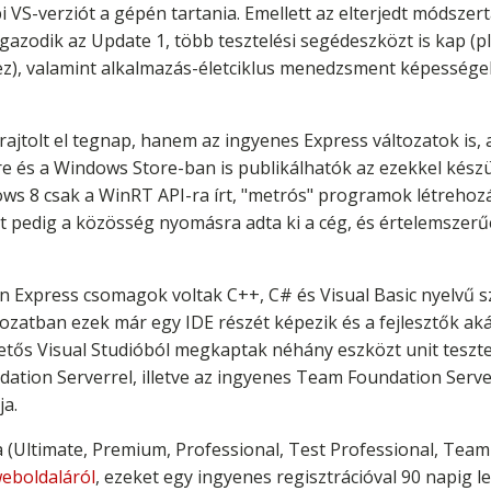
 VS-verziót a gépén tartania. Emellett az elterjedt módszer
igazodik az Update 1, több tesztelési segédeszközt is kap (
z), valamint alkalmazás-életciklus menedzsment képességek
 rajtolt el tegnap, hanem az ingyenes Express változatok is
e és a Windows Store-ban is publikálhatók az ezekkel készü
ws 8 csak a WinRT API-ra írt, "metrós" programok létrehozá
pedig a közösség nyomásra adta ki a cég, és értelemszerűe
ön Express csomagok voltak C++, C# és Visual Basic nyelvű s
ozatban ezek már egy IDE részét képezik és a fejlesztők aká
izetős Visual Studióból megkaptak néhány eszközt unit teszt
tion Serverrel, illetve az ingyenes Team Foundation Server
ja.
a (Ultimate, Premium, Professional, Test Professional, Team
eboldaláról
, ezeket egy ingyenes regisztrációval 90 napig le