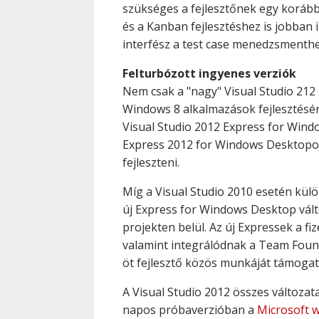
szükséges a fejlesztőnek egy korábbi
és a Kanban fejlesztéshez is jobban 
interfész a test case menedzsmenthe
Felturbózott ingyenes verziók
Nem csak a "nagy" Visual Studio 212
Windows 8 alkalmazások fejlesztésér
Visual Studio 2012 Express for Windo
Express 2012 for Windows Desktopot 
fejleszteni.
Míg a Visual Studio 2010 esetén kül
új Express for Windows Desktop vált
projekten belül. Az új Expressek a f
valamint integrálódnak a Team Founda
öt fejlesztő közös munkáját támogat
A Visual Studio 2012 összes változat
napos próbaverzióban a
Microsoft w