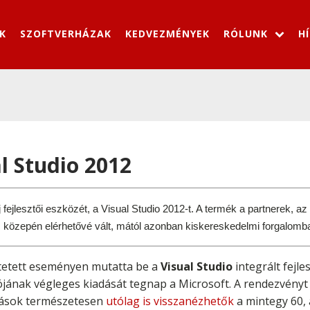
K
SZOFTVERHÁZAK
KEDVEZMÉNYEK
RÓLUNK
H
l Studio 2012
 új fejlesztői eszközét, a Visual Studio 2012-t. A termék a partnerek, 
 közepén elérhetővé vált, mától azonban kiskereskedelmi forgalomb
ztetett eseményen mutatta be a
Visual Studio
integrált fejle
ójának végleges kiadását tegnap a Microsoft. A rendezvényt
adások természetesen
utólag is visszanézhetők
a mintegy 60,