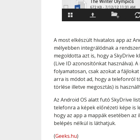
A most elkészült hivatalos app az An
mélyebben integrálódnak a rendszerb
megoldotta azt is, hogy a SkyDrive 
(Live ID azonosítónkat használva). 
folyamatosan, csak azokat a fájlokat 
arra is módot ad, hogy a telefonról
törlése illetve megosztás) is használ
Az Android OS alatt futó SkyDrive lis
telefonra a képek előnézeti képe is 
hogy az app a mappák esetében az ikon
belépés nélkül is láthatjuk.
(
Geeks.hu
)