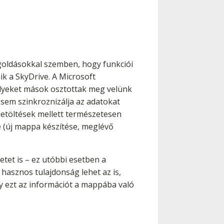
megoldásokkal szemben, hogy funkciói
k a SkyDrive. A Microsoft
melyeket mások osztottak meg velünk
 sem szinkroznizálja az adatokat
 letöltések mellett természetesen
e (új mappa készítése, meglévő
etet is – ez utóbbi esetben a
 hasznos tulajdonság lehet az is,
gy ezt az információt a mappába való