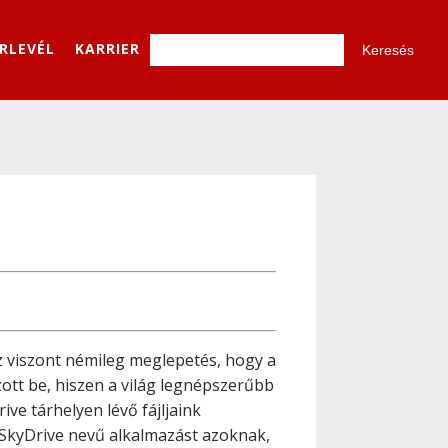
ÍRLEVÉL
KARRIER
z viszont némileg meglepetés, hogy a
ott be, hiszen a világ legnépszerűbb
ve tárhelyen lévő fájljaink
r SkyDrive nevű alkalmazást azoknak,