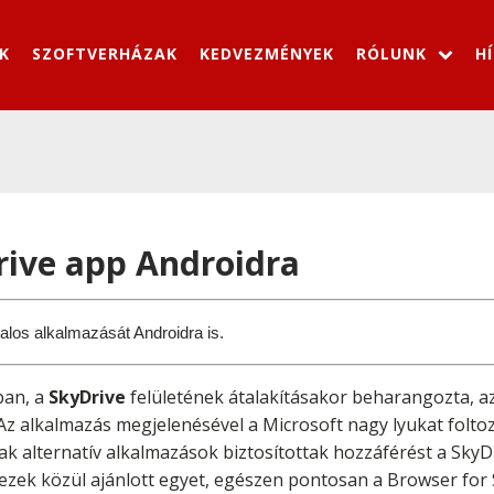
K
SZOFTVERHÁZAK
KEDVEZMÉNYEK
RÓLUNK
H
rive app Androidra
talos alkalmazását Androidra is.
ban, a
SkyDrive
felületének átalakításakor beharangozta, a
Az alkalmazás megjelenésével a Microsoft nagy lyukat foltoz
k alternatív alkalmazások biztosítottak hozzáférést a SkyDri
s ezek közül ajánlott egyet, egészen pontosan a Browser fo