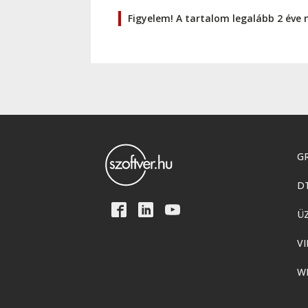
Figyelem! A tartalom legalább 2 éve 
GR
D
Ü
VI
W