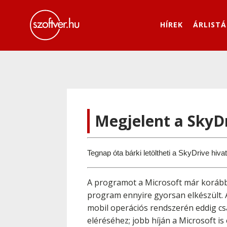
HÍREK
ÁRLISTÁ
Megjelent a SkyD
Tegnap óta bárki letöltheti a SkyDrive hiva
A programot a Microsoft már koráb
program ennyire gyorsan elkészült. 
mobil operációs rendszerén eddig csa
eléréséhez; jobb híján a Microsoft i