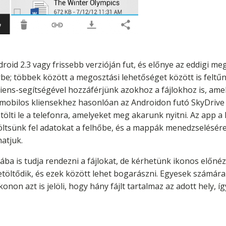
droid 2.3 vagy frissebb verzióján fut, és előnye az eddigi 
e; többek között a megosztási lehetőséget között is feltűni
kliens-segítségével hozzáférjünk azokhoz a fájlokhoz is, a
A mobilos kliensekhez hasonlóan az Androidon futó SkyDrive
tölti le a telefonra, amelyeket meg akarunk nyitni. Az app a
 töltsünk fel adatokat a felhőbe, és a mappák menedzselésér
hatjuk.
tába is tudja rendezni a fájlokat, de kérhetünk ikonos előnéz
letöltődik, és ezek között lehet bogarászni. Egyesek számára
on azt is jelöli, hogy hány fájlt tartalmaz az adott hely, í