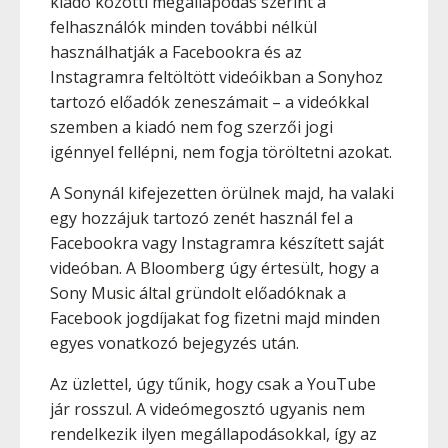
kiadó közötti megállapodás szerint a
felhasználók minden további nélkül
használhatják a Facebookra és az
Instagramra feltöltött videóikban a Sonyhoz
tartozó előadók zeneszámait – a videókkal
szemben a kiadó nem fog szerzői jogi
igénnyel fellépni, nem fogja töröltetni azokat.
A Sonynál kifejezetten örülnek majd, ha valaki
egy hozzájuk tartozó zenét használ fel a
Facebookra vagy Instagramra készített saját
videóban. A Bloomberg úgy értesült, hogy a
Sony Music által gründolt előadóknak a
Facebook jogdíjakat fog fizetni majd minden
egyes vonatkozó bejegyzés után.
Az üzlettel, úgy tűnik, hogy csak a YouTube
jár rosszul. A videómegosztó ugyanis nem
rendelkezik ilyen megállapodásokkal, így az