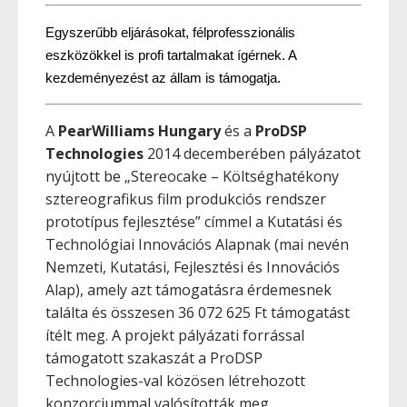
Egyszerűbb eljárásokat, félprofesszionális 
eszközökkel is profi tartalmakat ígérnek. A 
kezdeményezést az állam is támogatja.
A
PearWilliams Hungary
és a
ProDSP
Technologies
2014 decemberében pályázatot
nyújtott be „Stereocake – Költséghatékony
sztereografikus film produkciós rendszer
prototípus fejlesztése” címmel a Kutatási és
Technológiai Innovációs Alapnak (mai nevén
Nemzeti, Kutatási, Fejlesztési és Innovációs
Alap), amely azt támogatásra érdemesnek
találta és összesen 36 072 625 Ft támogatást
ítélt meg. A projekt pályázati forrással
támogatott szakaszát a ProDSP
Technologies-val közösen létrehozott
konzorciummal valósították meg.