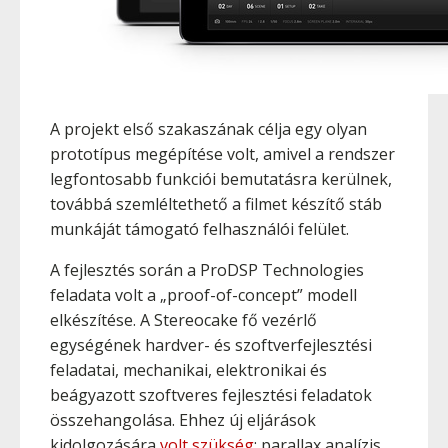
A projekt első szakaszának célja egy olyan
prototípus megépítése volt, amivel a rendszer
legfontosabb funkciói bemutatásra kerülnek,
továbbá szemléltethető a filmet készítő stáb
munkáját támogató felhasználói felület.
A fejlesztés során a ProDSP Technologies
feladata volt a „proof-of-concept” modell
elkészítése. A Stereocake fő vezérlő
egységének hardver- és szoftverfejlesztési
feladatai, mechanikai, elektronikai és
beágyazott szoftveres fejlesztési feladatok
összehangolása. Ehhez új eljárások
kidolgozására
volt szükség
: parallax analízis