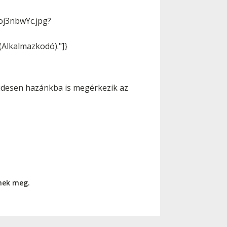
oj3nbwYc.jpg?
(Alkalmazkodó)."]}
videsen hazánkba is megérkezik az
nnek meg.