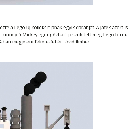
zte a Lego új kollekciójának egyik darabját. A játék azért i
ját ünneplő Mickey egér gőzhajója született meg Lego form
-ban megjelent fekete-fehér rövidfilmben.