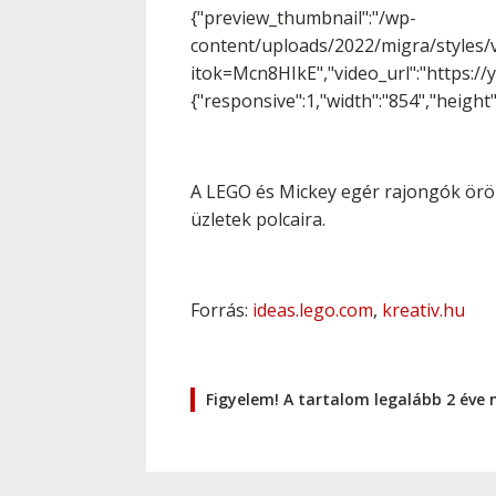
{"preview_thumbnail":"/wp-
content/uploads/2022/migra/styles/
itok=Mcn8HIkE","video_url":"https://
{"responsive":1,"width":"854","height
A LEGO és Mickey egér rajongók öröm
üzletek polcaira.
Forrás:
ideas.lego.com
,
kreativ.hu
Figyelem! A tartalom legalább 2 éve 