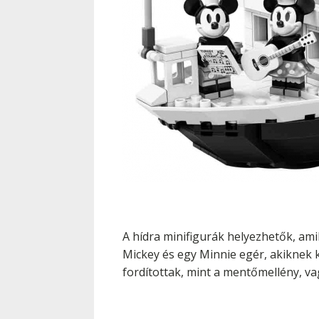
A hídra minifigurák helyezhetők, amib
Mickey és egy Minnie egér, akiknek k
fordítottak, mint a mentőmellény, va