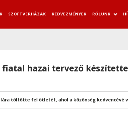
K
SZOFTVERHÁZAK
KEDVEZMÉNYEK
RÓLUNK
H
fiatal hazai tervező készítette
lára töltötte fel ötletét, ahol a közönség kedvencévé v