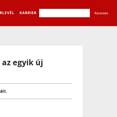
ÍRLEVÉL
KARRIER
 az egyik új
ált.