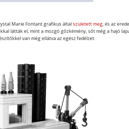
stal Marie Fontant grafikus által
született meg
, és az ered
kkal látták el, mint a mozgó gőzkémény, sőt még a hajó lapá
gészítőkkel van még ellátva az egész fedélzet.