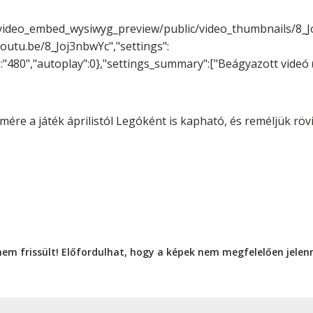
video_embed_wysiwyg_preview/public/video_thumbnails/8_J
youtu.be/8_Joj3nbwYc","settings":
":"480","autoplay":0},"settings_summary":["Beágyazott videó 
ére a játék áprilistól Legóként is kapható, és reméljük rö
nem frissült! Előfordulhat, hogy a képek nem megfelelően jele