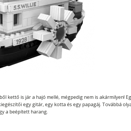
ől kettő is jár a hajó mellé, mégpedig nem is akármilyen! Egy
iegészítői egy gitár, egy kotta és egy papagáj. Továbbá oly
gy a beépített harang.