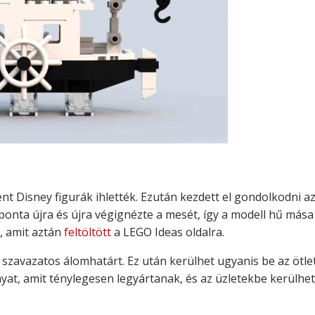
nt Disney figurák ihlették. Ezután kezdett el gondolkodni az
ponta újra és újra végignézte a mesét, így a modell hű mása 
t, amit aztán
feltöltött
a LEGO Ideas oldalra.
000 szavazatos álomhatárt. Ez után kerülhet ugyanis be az öt
yat, amit ténylegesen legyártanak, és az üzletekbe kerülhet