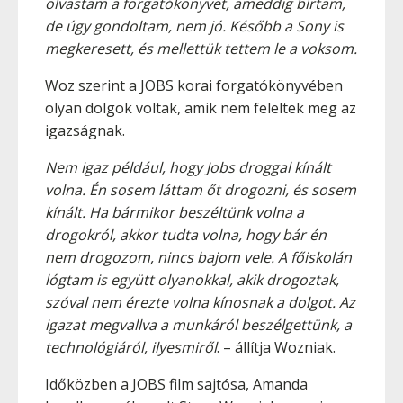
olvastam a forgatókönyvet, ameddig bírtam,
de úgy gondoltam, nem jó. Később a Sony is
megkeresett, és mellettük tettem le a voksom.
Woz szerint a JOBS korai forgatókönyvében
olyan dolgok voltak, amik nem feleltek meg az
igazságnak.
Nem igaz például, hogy Jobs droggal kínált
volna. Én sosem láttam őt drogozni, és sosem
kínált. Ha bármikor beszéltünk volna a
drogokról, akkor tudta volna, hogy bár én
nem drogozom, nincs bajom vele. A főiskolán
lógtam is együtt olyanokkal, akik drogoztak,
szóval nem érezte volna kínosnak a dolgot. Az
igazat megvallva a munkáról beszélgettünk, a
technológiáról, ilyesmiről
. – állítja Wozniak.
Időközben a JOBS film sajtósa, Amanda