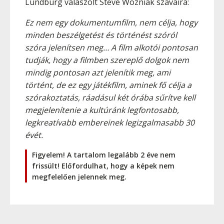
Lundburg válaszolt Steve Wozniak szavaira:
Ez nem egy dokumentumfilm, nem célja, hogy
minden beszélgetést és történést szóról
szóra jelenítsen meg… A film alkotói pontosan
tudják, hogy a filmben szereplő dolgok nem
mindig pontosan azt jelenítik meg, ami
történt, de ez egy játékfilm, aminek fő célja a
szórakoztatás, ráadásul két órába sűrítve kell
megjelenítenie a kultúránk legfontosabb,
legkreatívabb embereinek legizgalmasabb 30
évét.
Figyelem! A tartalom legalább 2 éve nem
frissült! Előfordulhat, hogy a képek nem
megfelelően jelennek meg.