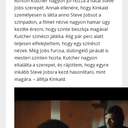
Ashton Kutcher nagyon jól hozza a fiatal Steve
Jobs szerepét. Annak ellenére, hogy Kinkaid
személyesen is látta anno Steve Jobsot a
színpadon, a filmet nézve nagyon hamar úgy
kezdte érezni, hogy szinte beszívja magával
Kutcher színészi játéka. Alig pár perc alatt
teljesen elfelejtettem, hogy egy színészt
nézek. Még Jobs furcsa, dülöngélő járását is
mesteri szinten hozta. Kutcher nagyon
eltalálta a szerepet, és rájöttem, hogy egyre
inkább Steve Jobsra kezd hasonlítani, mint
magára. – állítja Kinkaid.