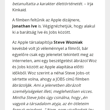
betanultatta a karakter élettörténetét.
– írja
Kinkaid.
A filmben feltűnik az Apple dizájnere,
Jonathan Ive
is. Végignézhetjük, hogy alakul
ki a barátság Ive és Jobs között.
Az Apple társalapítója
Steve Wozniak
kevésbé volt jó véleménnyel a filmről, bár
egyelőre csak egy jelenetet tekintett meg az
interneten, ami egy beszélgetést ábrázol Woz
és Jobs között az Apple alapítása előtti
időkből. Woz szerint a néhai Steve Jobs-ot
sértette volna, ahogy a JOBS című filmben
ábrázolják.
Ami a jelenetben ábrázolt
személyiségeket illeti, meglehetősen vicces.
Mintha Steve Jobs úgy csinálna, hogy „én
vagyok a társadalom atyja, az én ötleteim
fognak mindent…” Nem, nem viselkedett így.