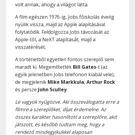
volt annak, ahogy a világot látta.
A film egészen 1976-ig, Jobs főiskolás éveiig
nyúlik vissza, majd az Apple alapításával
folytatódik. Feldolgozza Jobs távozását az
Apple-től, a NeXT alapítását, majd a
visszatérését.
A történetből egyetlen fontos szereplő sem
maradt ki. Megemlítették
Bill Gates
-t (az
egyik jelenetben Jobs telefonon kiabál vele),
de megjelenik
Mike Markkula
,
Arthur Rock
és persze
John Sculley
.
Le vagyok nyűgözve. Aki összeválogatta erre a
filmre a szereplőket, díjat érdemelne. Az
összes karakter hasonlított a szereplőre, akit
játszott, és később tudtam meg, hogy a
rendező mindegyikükkel alaposan