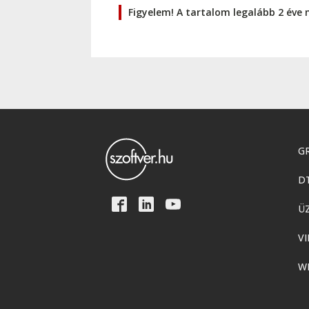
Figyelem! A tartalom legalább 2 éve 
GR
D
Ü
VI
W