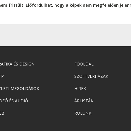
nem frissült! Előfordulhat, hogy a képek nem megfelelően jele
AFIKA ÉS DESIGN
FŐOLDAL
TP
SZOFTVERHÁZAK
ZLETI MEGOLDÁSOK
HÍREK
DEÓ ÉS AUDIÓ
ÁRLISTÁK
EB
RÓLUNK