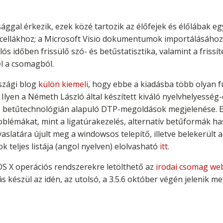
ággal érkezik, ezek közé tartozik az élőfejek és élőlábak e
cellákhoz; a Microsoft Visio dokumentumok importálásához ké
ós időben frissülő szó- és betűstatisztika, valamint a frissít
el a csomagból.
szági blog
külön kiemeli
, hogy ebbe a kiadásba több olyan f
lyen a Németh László által készített kiváló nyelvhelyesség-
ite betűtechnológián alapuló DTP-megoldások megjelenése. E
roblémákat, mint a ligatúrakezelés, alternatív betűformák h
avaslatára újult meg a windowsos telepítő, illetve belekerül
ok teljes listája (angol nyelven) elolvasható
itt
.
OS X operációs rendszerekre letölthető az
irodai csomag web
s készül az idén, az utolsó, a 3.5.6 október végén jelenik m