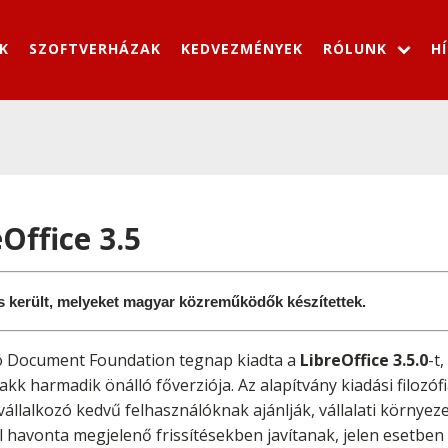
K
SZOFTVERHÁZAK
KEDVEZMÉNYEK
RÓLUNK
H
Office 3.5
is került, melyeket magyar közreműködők készítettek.
ító Document Foundation tegnap kiadta a
LibreOffice 3.5.0
-t
akk harmadik önálló főverziója. Az alapítvány kiadási filozófi
vállalkozó kedvű felhasználóknak ajánlják, vállalati körny
 havonta megjelenő frissítésekben javítanak, jelen esetben a