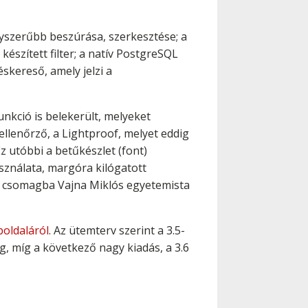
gyszerűbb beszúrása, szerkesztése; a
szített filter; a natív PostgreSQL
éskereső, amely jelzi a
unkció is belekerült, melyeket
ellenőrző, a Lightproof, melyet eddig
z utóbbi a betűkészlet (font)
asználata, margóra kilógatott
t a csomagba Vajna Miklós egyetemista
oldaláról
. Az ütemterv szerint a 3.5-
eg, míg a következő nagy kiadás, a 3.6