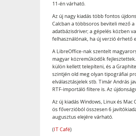
11-én várható.
Az új nagy kiadás több fontos újdons
Calcban a többsoros beviteli mező a 
adatbázisdriver; a gépelés közben val
felhasználónak, ha új verzió érhető 
A LibreOffice-nak szentelt magyaror
magyar közreműködők fejlesztettek. I
külön kellett telepíteni, és a Graph
szintjén old meg olyan tipográfiai p
elválasztásjelek stb. Timár András j
RTF-importáló filtere is. Az újdonság
Az új kiadás Windows, Linux és Mac 
ös főverzióból összesen 6 javítókiadá
augusztus elejére várható.
(
IT Café
)