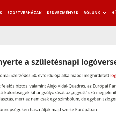
K
SZOFTVERHÁZAK
KEDVEZMÉNYEK
RÓLUNK
H
nyerte a születésnapi logóvers
a Római Szerződés 50. évfordulója alkalmából meghirdetett
lo
elelős biztos, valamint Alejo Vidal-Quadras, az Európai Par
ti különbségek kihangsúlyozását az „együtt” szó megjeleníté
választás, mert az nem csak egy szimbólum, de egyben szlogen
t ünnepségeken használják majd szerte Európában.