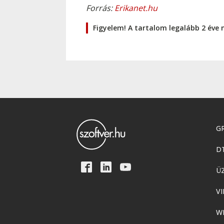
Forrás:
Erikanet.hu
Figyelem! A tartalom legalább 2 éve 
GR
D
Ü
VI
W