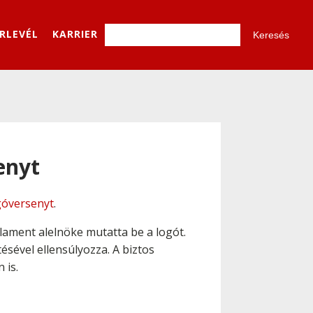
ÍRLEVÉL
KARRIER
enyt
góversenyt
.
lament alelnöke mutatta be a logót.
sével ellensúlyozza. A biztos
 is.