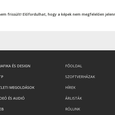
nem frissült! Előfordulhat, hogy a képek nem megfelelően jele
AFIKA ÉS DESIGN
FŐOLDAL
TP
SZOFTVERHÁZAK
ZLETI MEGOLDÁSOK
HÍREK
DEÓ ÉS AUDIÓ
ÁRLISTÁK
EB
RÓLUNK