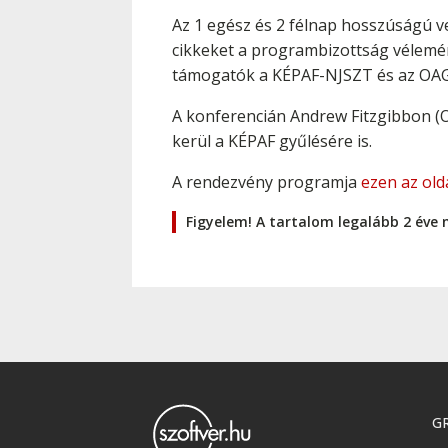
Az 1 egész és 2 félnap hosszúságú v
cikkeket a programbizottság vélemény
támogatók a KÉPAF-NJSZT és az OA
A konferencián Andrew Fitzgibbon (Ox
kerül a KÉPAF gyűlésére is.
A rendezvény programja
ezen az old
Figyelem! A tartalom legalább 2 éve 
GR