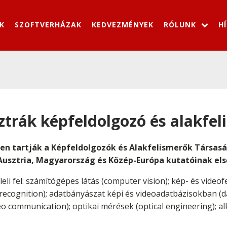
K
SZOFTVERHÁZAK
KEDVEZMÉNYEK
RÓLUNK
H
trák képfeldolgozó és alakfel
ben tartják a Képfeldolgozók és Alakfelismerők Társasá
usztria, Magyarország és Közép-Európa kutatóinak els
li fel: számítógépes látás (computer vision); kép- és video
 recognition); adatbányászat képi és videoadatbázisokban (
o communication); optikai mérések (optical engineering); al