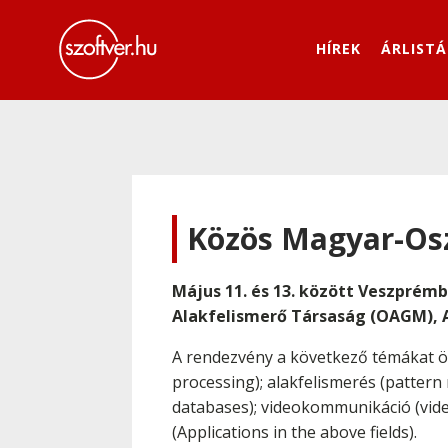
HÍREK
ÁRLISTÁ
Közös Magyar-Osz
Május 11. és 13. között Veszprém
Alakfelismerő Társaság (OAGM), A
A rendezvény a következő témákat öle
processing); alakfelismerés (pattern
databases); videokommunikáció (vide
(Applications in the above fields).