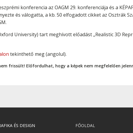
eszprémi konferencia az OAGM 29. konferenciája és a KÉPAF 5
ezte és válogatta, a kb. 50 elfogadott cikket az Osztrák S
GM.
ford University) tart meghívott előadást „Realistic 3D Repr
alon
tekinthető meg (angolul).
nem frissült! Előfordulhat, hogy a képek nem megfelelően jele
AFIKA ÉS DESIGN
FŐOLDAL