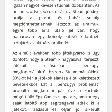
igazán nagyot kevesen tudnak dobbantani. Az
online szoftverpolcok óriása, a Steam jó ideje
uralja a piacot, és habár sokáig
megdönthetetlennek látszott az uralmuk,
egyre több arra utaló jel van, hogy
hamarosan egy komoly kihívó ledöntheti
trónjáról az aktuális uralkodót.
Az elmúlt években több játékgyártó is úgy
döntött, hogy a Steam kihagyásával terjeszti
játékait, elsősorban pénzügyi
megfontolásokról, hiszen a Steam már jóideje
30%-ot kér a játékok eladása által keletkezett
bevételekből. Ezt a „pénzügyi problémát”
próbálta megkerülni pár éve a Fortnite
mögött álló Epic Games csapata is, amikor egy
saját letöltő app segítségével adták ki a
játékot, ráadásul ez olyan jól sikerült