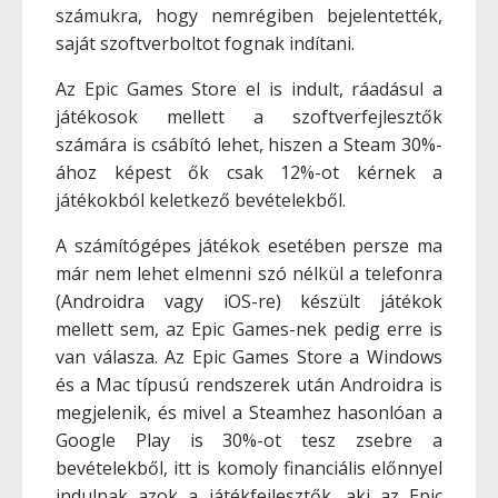
számukra, hogy nemrégiben bejelentették,
saját szoftverboltot fognak indítani.
Az Epic Games Store el is indult, ráadásul a
játékosok mellett a szoftverfejlesztők
számára is csábító lehet, hiszen a Steam 30%-
ához képest ők csak 12%-ot kérnek a
játékokból keletkező bevételekből.
A számítógépes játékok esetében persze ma
már nem lehet elmenni szó nélkül a telefonra
(Androidra vagy iOS-re) készült játékok
mellett sem, az Epic Games-nek pedig erre is
van válasza. Az Epic Games Store a Windows
és a Mac típusú rendszerek után Androidra is
megjelenik, és mivel a Steamhez hasonlóan a
Google Play is 30%-ot tesz zsebre a
bevételekből, itt is komoly financiális előnnyel
indulnak azok a játékfejlesztők, aki az Epic