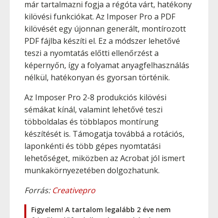
már tartalmazni fogja a régóta várt, hatékony
kilövési funkciókat. Az Imposer Pro a PDF
kilövését egy újonnan generált, montírozott
PDF fájlba készíti el. Ez a módszer lehetővé
teszi a nyomtatás előtti ellenőrzést a
képernyőn, így a folyamat anyagfelhasználás
nélkül, hatékonyan és gyorsan történik.
Az Imposer Pro 2-8 produkciós kilövési
sémákat kínál, valamint lehetővé teszi
többoldalas és többlapos montírung
készítését is. Támogatja továbbá a rotációs,
laponkénti és több gépes nyomtatási
lehetőséget, miközben az Acrobat jól ismert
munkakörnyezetében dolgozhatunk.
Forrás:
Creativepro
Figyelem! A tartalom legalább 2 éve nem